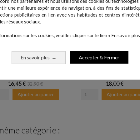
cord, nos partenaires et nous utilisons des cookies ou technologies s
tir une meilleure expérience de navigation, à des fins de statistiq
actions publicitaires en lien avec vos habitudes et centres d’intérêt
les réseaux sociaux.
formations sur les cookies, veuillez cliquer sur le lien « En savoir plus 
En savoir plus
Accepter & Fermer
→
tique double avec poignées -...
Foam Roller
Prix
Prix de base
Prix
16,45 €
18,00 €
32,90 €
Ajouter au panier
Ajouter au pani
 même catégorie :