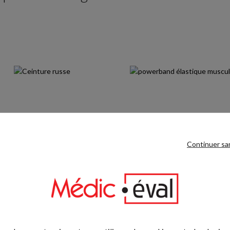
Continuer sa
Ceinture russe
PowerBand - Noir, résistance l
Prix
Prix
37,90 €
16,90 €
Ajouter au panier
Ajouter au pani