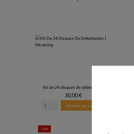
Kit de 24 disques de délimitation
Prix
30,00 €
Ajouter au panier
-50%
-50%