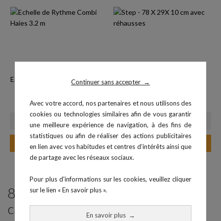
Echelle de Rythme Combi Haies
Step - 78x29x10 cm avec
Continuer sans accepter
→
3.2 m
réhausses
Prix
Prix
40,00 €
45,00 €
Avec votre accord, nos partenaires et nous utilisons des
cookies ou technologies similaires afin de vous garantir
une meilleure expérience de navigation, à des fins de
statistiques ou afin de réaliser des actions publicitaires
Ajouter au panier
Ajouter au panier
en lien avec vos habitudes et centres d’intérêts ainsi que
de partage avec les réseaux sociaux.
Pour plus d'informations sur les cookies, veuillez cliquer
8 produits parmi ceux de la même
sur le lien « En savoir plus ».
catégorie :
En savoir plus
→