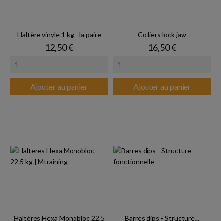
Haltère vinyle 1 kg - la paire
Colliers lock jaw
Prix
Prix
12,50 €
16,50 €
Ajouter au panier
Ajouter au panier
Haltères Hexa Monobloc 22.5
Barres dips - Structure...