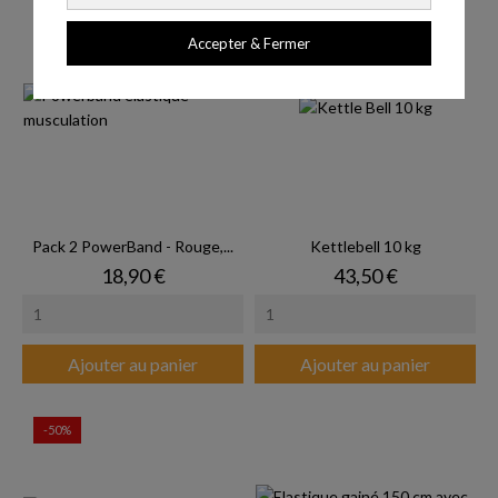
Accepter & Fermer
Pack 2 PowerBand - Rouge,...
Kettlebell 10 kg
Prix
Prix
18,90 €
43,50 €
Ajouter au panier
Ajouter au panier
-50%