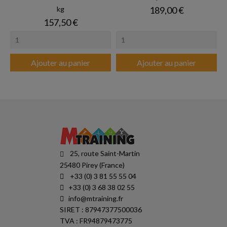
Prix
kg
189,00 €
Prix
157,50 €
Ajouter au panier
Ajouter au panier
25, route Saint-Martin
25480 Pirey (France)
+33 (0) 3 81 55 55 04
+33 (0) 3 68 38 02 55
info@mtraining.fr
SIRET : 87947377500036
TVA : FR94879473775