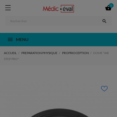
0


MENU
ACCUEIL
PREPARATION PHYSIQUE
PROPRIOCEPTION
DOME "AIR
STEP PRO"