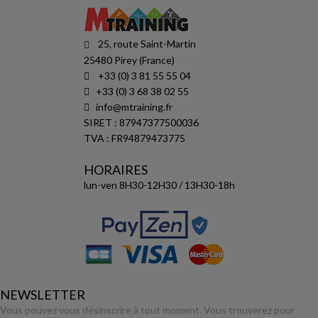
25, route Saint-Martin
25480 Pirey (France)
+33 (0) 3 81 55 55 04
+33 (0) 3 68 38 02 55
info@mtraining.fr
SIRET : 87947377500036
TVA : FR94879473775
HORAIRES
lun-ven 8H30-12H30 / 13H30-18h
NEWSLETTER
Vous pouvez vous désinscrire à tout moment. Vous trouverez pour