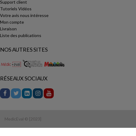
Support client
Tutoriels Vidéos
Votre avis nous intéresse
Mon compte
Livraison
Liste des publications
NOS AUTRES SITES
RÉSEAUX SOCIAUX
MedicEval © [2023]