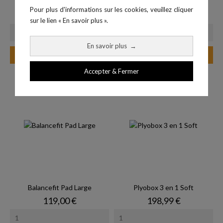
Balancefit Pad
Mini trampoline
Pour plus d'informations sur les cookies, veuillez cliquer
Prix
Prix
59,90 €
85,00 €
sur le lien « En savoir plus ».
En savoir plus
→
Ajouter au panier
Ajouter au panier
Accepter & Fermer
Balancefit Pad Large
Plyobox 3 en 1 Soft
Prix
Prix
119,00 €
198,99 €