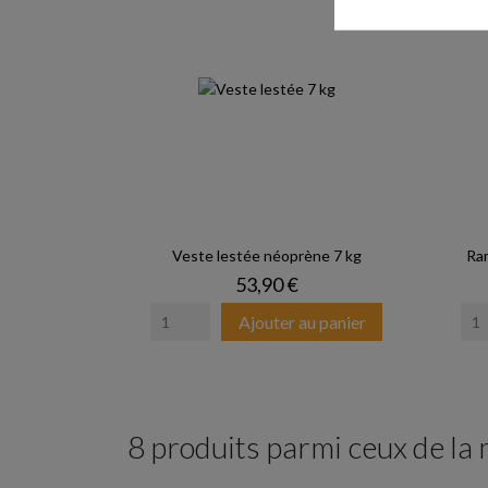
Veste lestée néoprène 7 kg
Ra
Prix
53,90 €
Ajouter au panier
8 produits parmi ceux de la