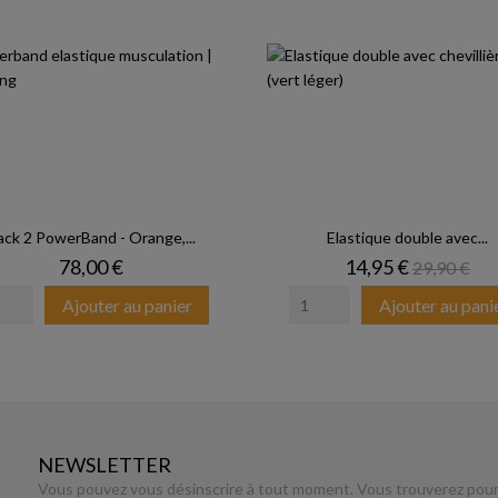
ack 2 PowerBand - Orange,...
Elastique double avec...
Prix
Prix
Prix de b
78,00 €
14,95 €
29,90 €
Ajouter au panier
Ajouter au pani
NEWSLETTER
Vous pouvez vous désinscrire à tout moment. Vous trouverez pour 