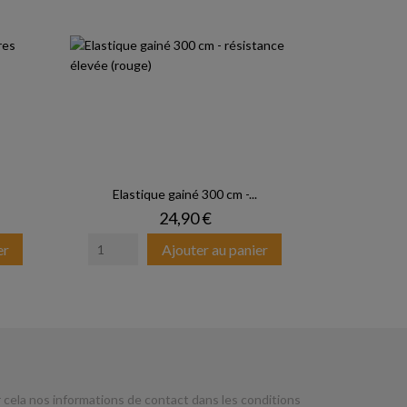
Elastique gainé 300 cm -...
ase
Prix
24,90 €
er
Ajouter au panier
cela nos informations de contact dans les conditions