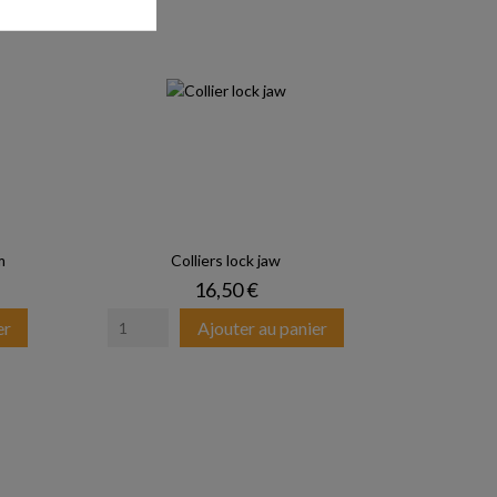
m
Colliers lock jaw
Prix
16,50 €
er
Ajouter au panier