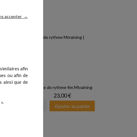
ns accepter
→
imilaires afin
ues ou afin de
s ainsi que de
Echelle de rythme 4m Mtraining
Prix
23,00 €
».
er
Ajouter au panier