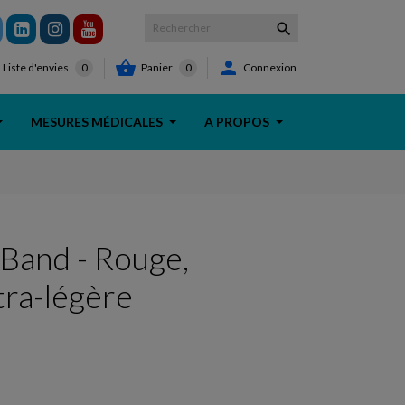



Panier
0
Connexion
Liste d'envies
0
MESURES MÉDICALES
A PROPOS
Band - Rouge,
tra-légère