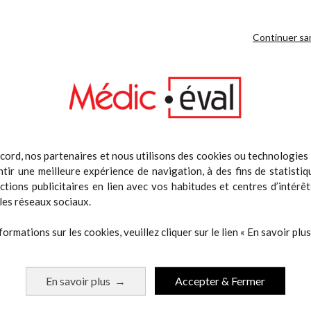
Continuer sa
cord, nos partenaires et nous utilisons des cookies ou technologies s
tir une meilleure expérience de navigation, à des fins de statistiq
actions publicitaires en lien avec vos habitudes et centres d’intérêt
de 5 haies ajustables 20 -30 cm
Powerbag 25kg
les réseaux sociaux.
Prix
Prix
70,00 €
100,00 €
formations sur les cookies, veuillez cliquer sur le lien « En savoir plus 
Ajouter au panier
Ajouter au pani
En savoir plus
Accepter & Fermer
→