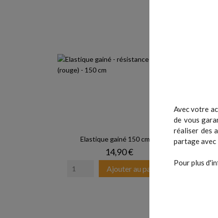
Avec votre ac
de vous garan
réaliser des 
Elastique gainé 150 cm -...
Lot 
partage avec 
Prix
14,90 €
Pour plus d'in
Ajouter au panier