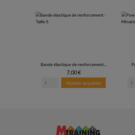
Bande élastique de renforcement...
P
Prix
7,00 €
Ajouter au panier