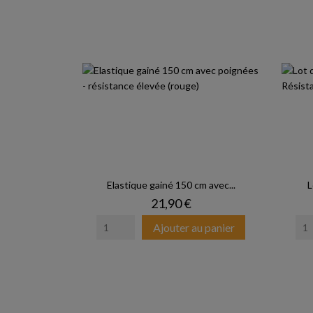
Elastique gainé 150 cm avec...
L
Prix
21,90 €
Ajouter au panier