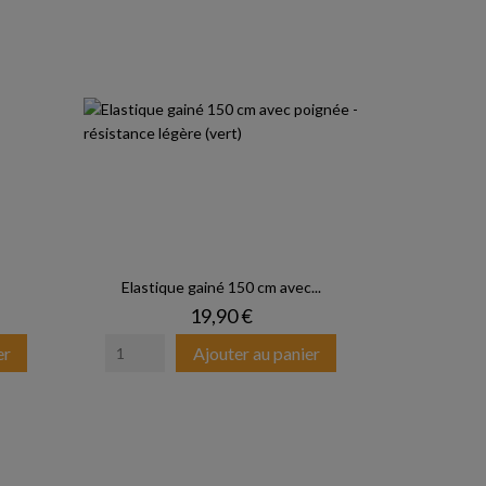
Elastique gainé 150 cm avec...
Prix
19,90 €
er
Ajouter au panier