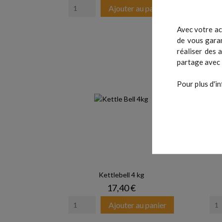
Ajouter au panier
Avec votre ac
de vous garan
réaliser des 
partage avec 
Pour plus d'in
Kettlebell 4 kg
Prix
17,40 €
Ajouter au panier