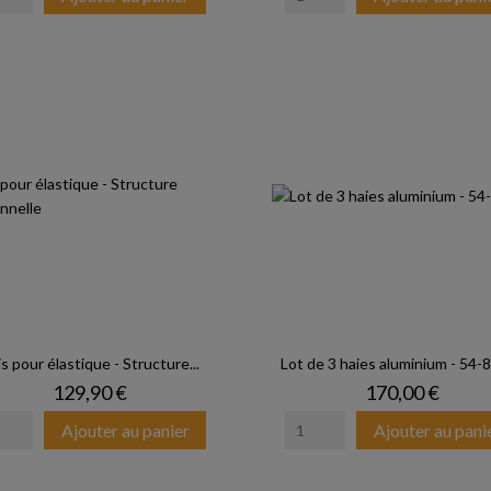
s pour élastique - Structure...
Lot de 3 haies aluminium - 54-
Prix
Prix
129,90 €
170,00 €
Ajouter au panier
Ajouter au pani