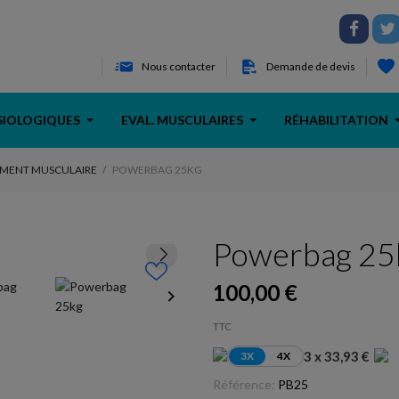
Nous contacter
Demande de devis
SIOLOGIQUES
EVAL. MUSCULAIRES
RÉHABILITATION
MENT MUSCULAIRE
POWERBAG 25KG
Powerbag 25
100,00 €
keyboard_arrow_right
TTC
3 x 33,93 €
3X
4X
Référence:
PB25