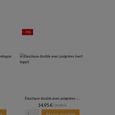
-50%
Elastique double avec poignées -...
Prix
Prix de base
14,95 €
29,90 €
er
Ajouter au panier