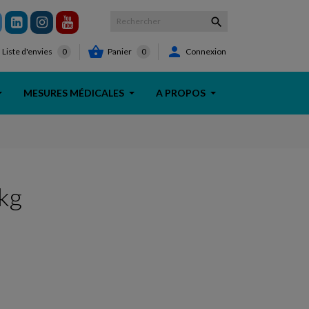



Panier
0
Connexion
Liste d'envies
0
MESURES MÉDICALES
A PROPOS
kg