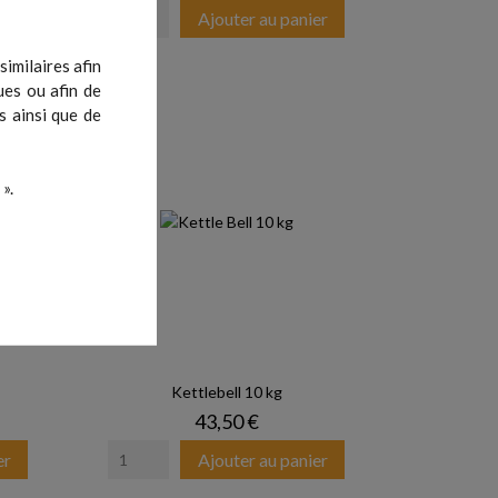
er
Ajouter au panier
imilaires afin
ues ou afin de
s ainsi que de
».
Kettlebell 10 kg
Prix
43,50 €
er
Ajouter au panier