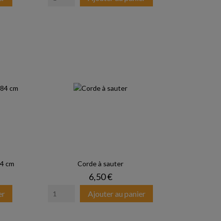
84 cm
Corde à sauter
Prix
6,50 €
er
Ajouter au panier