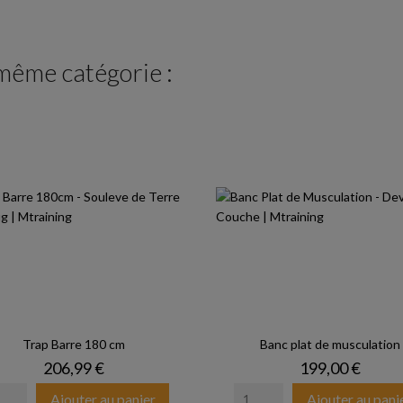
 même catégorie :
Trap Barre 180 cm
Banc plat de musculation
Prix
Prix
206,99 €
199,00 €
Ajouter au panier
Ajouter au pani