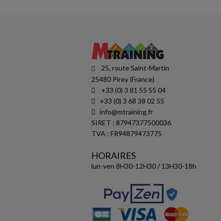
25, route Saint-Martin
25480 Pirey (France)
+33 (0) 3 81 55 55 04
+33 (0) 3 68 38 02 55
info@mtraining.fr
SIRET : 87947377500036
TVA : FR94879473775
HORAIRES
lun-ven 8H30-12H30 / 13H30-18h