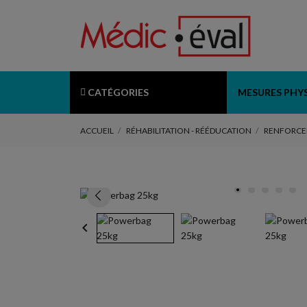
CATÉGORIES
MESURES PHY
ACCUEIL
RÉHABILITATION - RÉÉDUCATION
RENFORCE
keyboard_arrow_left