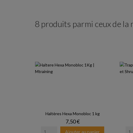
8 produits parmi ceux de la
Haltères Hexa Monobloc 1 kg
Prix
7,50 €
Ajouter au panier