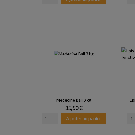
Medecine Ball 3 kg
Epi
Prix
35,50 €
Ajouter au panier