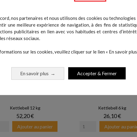
Ajouter au panier
Ajouter au pani
cord, nos partenaires et nous utilisons des cookies ou technologies s
tir une meilleure expérience de navigation, à des fins de statistiq
actions publicitaires en lien avec vos habitudes et centres d’intérêt
les réseaux sociaux.
formations sur les cookies, veuillez cliquer sur le lien « En savoir plus 
En savoir plus
Accepter & Fermer
→
Kettlebell 12 kg
Kettlebell 6 kg
Prix
Prix
52,20 €
26,10 €
Ajouter au panier
Ajouter au pani