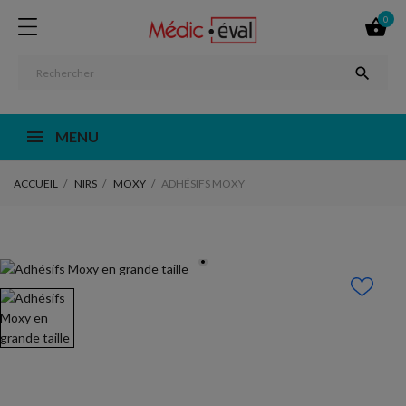
0


MENU
ACCUEIL
NIRS
MOXY
ADHÉSIFS MOXY