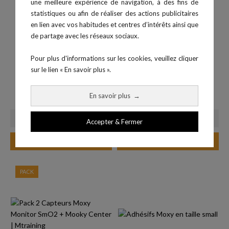
une meilleure expérience de navigation, à des fins de
statistiques ou afin de réaliser des actions publicitaires
en lien avec vos habitudes et centres d’intérêts ainsi que
de partage avec les réseaux sociaux.
Pour plus d'informations sur les cookies, veuillez cliquer
sur le lien « En savoir plus ».
Moxy
Pack 3 Moxy avec le logiciel...
En savoir plus
→
Prix
Prix
949,00 €
3 124,60 €
Accepter & Fermer
Ajouter au panier
Ajouter au panier
PACK