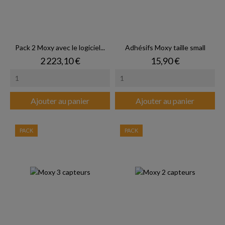
Pack 2 Moxy avec le logiciel...
Adhésifs Moxy taille small
Prix
Prix
2 223,10 €
15,90 €
Ajouter au panier
Ajouter au panier
PACK
PACK