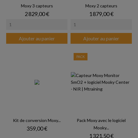
Moxy 3 capteurs
Moxy 2 capteurs
Prix
Prix
2 829,00 €
1 879,00 €
Ajouter au panier
Ajouter au panier
PACK
Kit de conversion Moxy...
Pack Moxy avec le logiciel
Prix
359,00 €
Mooky...
Prix
1 321,50 €