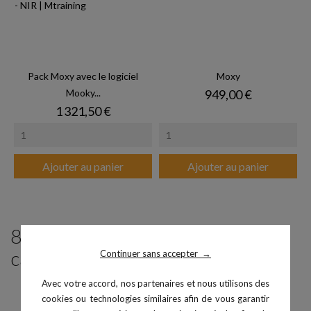
Pack Moxy avec le logiciel
Moxy
Prix
Mooky...
949,00 €
Prix
1 321,50 €
Ajouter au panier
Ajouter au panier
8 produits parmi ceux de la même
catégorie :
Continuer sans accepter
→
Avec votre accord, nos partenaires et nous utilisons des
PACK
cookies ou technologies similaires afin de vous garantir