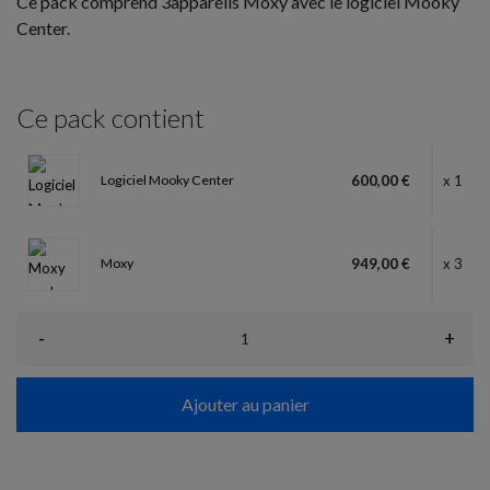
Ce pack comprend 3appareils Moxy avec le logiciel Mooky
Center.
Ce pack contient
Logiciel Mooky Center
600,00 €
x 1
Moxy
949,00 €
x 3
-
+
Ajouter au panier