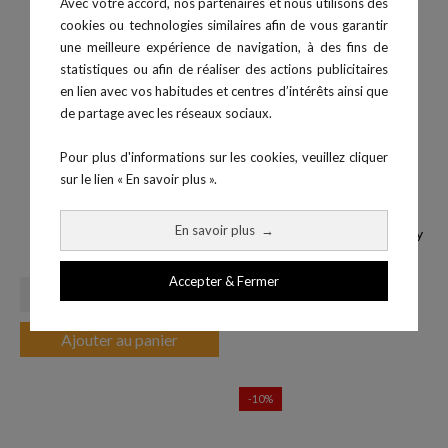
Avec votre accord, nos partenaires et nous utilisons des
cookies ou technologies similaires afin de vous garantir
une meilleure expérience de navigation, à des fins de
statistiques ou afin de réaliser des actions publicitaires
en lien avec vos habitudes et centres d’intérêts ainsi que
de partage avec les réseaux sociaux.
Pour plus d'informations sur les cookies, veuillez cliquer
sur le lien « En savoir plus ».
En savoir plus
→
Tapis Roulant GT3
Option environnement Mooky
Prix
1 599,00 €
Center
Accepter & Fermer
Ajouter au panier
-10%