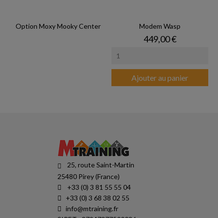
Option Moxy Mooky Center
Modem Wasp
Prix
449,00 €
Ajouter au panier
25, route Saint-Martin
25480 Pirey (France)
+33 (0) 3 81 55 55 04
+33 (0) 3 68 38 02 55
info@mtraining.fr