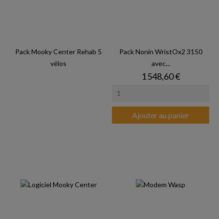
Pack Mooky Center Rehab 5
Pack Nonin WristOx2 3150
vélos
avec...
Prix
1 548,60 €
Ajouter au panier