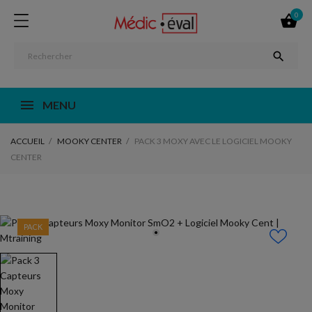
0


MENU
ACCUEIL
MOOKY CENTER
PACK 3 MOXY AVEC LE LOGICIEL MOOKY
CENTER
PACK