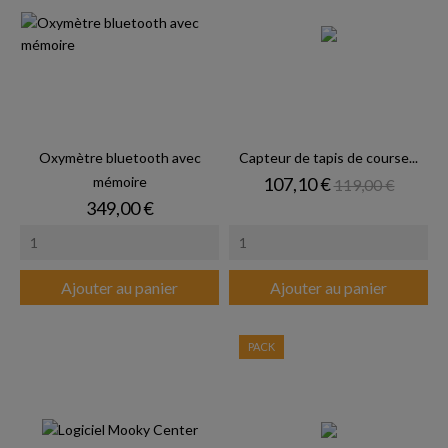
Oxymètre bluetooth avec
Capteur de tapis de course...
Prix
Prix de base
mémoire
107,10 €
119,00 €
Prix
349,00 €
Ajouter au panier
Ajouter au panier
PACK