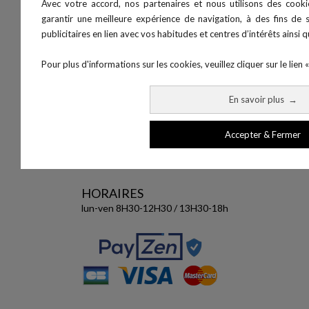
Avec votre accord, nos partenaires et nous utilisons des cooki
garantir une meilleure expérience de navigation, à des fins de s
publicitaires en lien avec vos habitudes et centres d’intérêts ainsi
Pour plus d'informations sur les cookies, veuillez cliquer sur le lien «
25, route Saint-Martin
25480 Pirey (France)
En savoir plus
→
+33 (0) 3 81 55 55 04
+33 (0) 3 68 38 02 55
info@mtraining.fr
Accepter & Fermer
SIRET : 87947377500036
TVA : FR94879473775
HORAIRES
lun-ven 8H30-12H30 / 13H30-18h