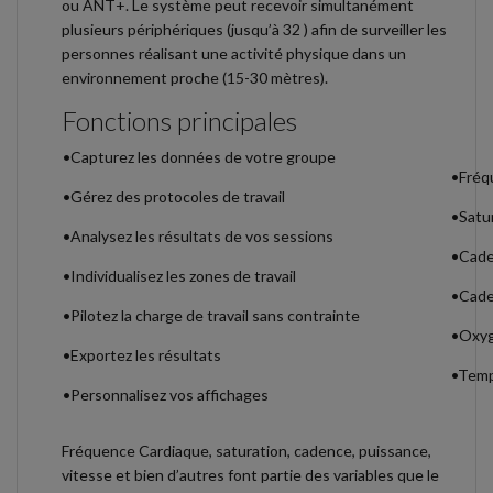
ou ANT+. Le système peut recevoir simultanément
plusieurs périphériques (jusqu’à 32 ) afin de surveiller les
personnes réalisant une activité physique dans un
environnement proche (15-30 mètres).
Fonctions principales
•Capturez les données de votre groupe
•Fréq
•Gérez des protocoles de travail
•Satu
•Analysez les résultats de vos sessions
•Cade
•Individualisez les zones de travail
•Cade
•Pilotez la charge de travail sans contrainte
•Oxyg
•Exportez les résultats
•Temp
•Personnalisez vos affichages
Fréquence Cardiaque, saturation, cadence, puissance,
vitesse et bien d’autres font partie des variables que le