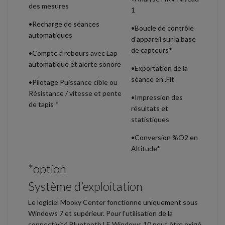
des mesures
1
•Recharge de séances
•Boucle de contrôle
automatiques
d'appareil sur la base
de capteurs*
•Compte à rebours avec Lap
automatique et alerte sonore
•Exportation de la
séance en .Fit
•Pilotage Puissance cible ou
Résistance / vitesse et pente
•Impression des
de tapis *
résultats et
statistiques
•Conversion %O2 en
Altitude*
*option
Système d’exploitation
Le logiciel Mooky Center fonctionne uniquement sous
Windows 7 et supérieur. Pour l’utilisation de la
connectivité Bluetooth LE Windows 10 peut être exigé.