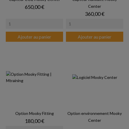
Prix
650,00 €
Center
Prix
360,00 €
Ajouter au panier
Ajouter au panier
Option Mooky Fitting
Option environnement Mooky
Prix
180,00 €
Center