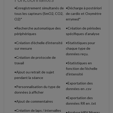
•Enregistrement simultanés de
•Décharge à postériori
tous les capteurs (SmO2, CO2,
de cardio et Oxymètre
O2)*
errymed*
•Recherche automatique des
•Création de périodes
périphériques
spécifiques d’analyse
•Création d’échelle d’intensité
•Statistiques pour
sur mesure
chaque type de
données reçu.
•Création de protocole de
travail
•Statistiques en
fonction de l’échelle
•Ajout ou retrait de sujet
d’intensité
pendant la séance
•Exportation des
•Personnalisation du type de
données en .csv
données à afficher
•Exportation des
•Ajout de commentaires
données RR en .txt
•Création de laps / intervalles
•Analyse HRV Niveau