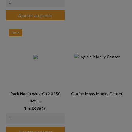
Ajouter au panier
PACK
Pack Nonin WristOx2 3150
Option Moxy Mooky Center
avec...
Prix
1 548,60 €
Ajouter au panier