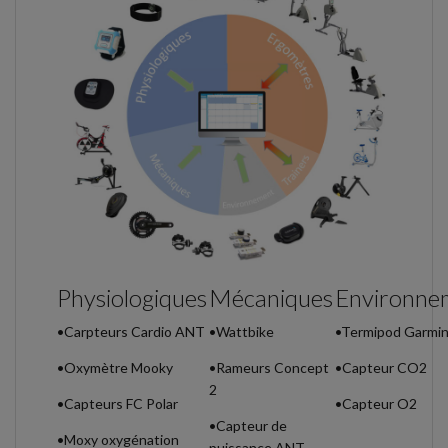
Physiologiques
Mécaniques
Environne
•Carpteurs Cardio ANT
•Wattbike
•Termipod Garmi
•Oxymètre Mooky
•Rameurs Concept
•Capteur CO2
2
•Capteurs FC Polar
•Capteur O2
•Capteur de
•Moxy oxygénation
puissance ANT