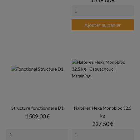
Ajouter au panier
Structure fonctionnelle D1
Haltères Hexa Monobloc 32.5
Prix
1 509,00 €
kg
Prix
227,50 €