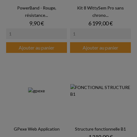
PowerBand - Rouge,
Kit 8 WittySem Pro sans
résistance...
chrono...
Prix
Prix
9,90 €
6 199,00 €
Ajouter au panier
Ajouter au panier
GPexe Web Application
Structure fonctionnelle B1
Prix
1 319,00 €