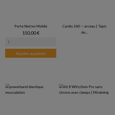
Porte Nattes Mobile
Cardio 260 — arceau | Tapis
Prix
150,00 €
de...
Ajouter au panier