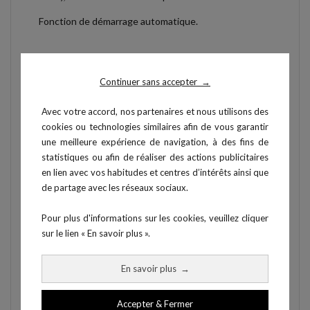
Fonction de démarrage automatique.
CONFORT :
Continuer sans accepter
→
Siège avec revêtement antiglisse.
Avec votre accord, nos partenaires et nous utilisons des
Rails en aluminium pour diminuer les frictions et
cookies ou technologies similaires afin de vous garantir
favoriser le glissement du siège.
une meilleure expérience de navigation, à des fins de
statistiques ou afin de réaliser des actions publicitaires
Cale-pieds confortables, réglables et ajustables avec
en lien avec vos habitudes et centres d’intérêts ainsi que
une zone d’appui pour les talons.
de partage avec les réseaux sociaux.
Poignée Deluxe ergonomique et confortable pour
réduire les contraintes sur les poignets et les avants
Pour plus d'informations sur les cookies, veuillez cliquer
bras.
sur le lien « En savoir plus ».
Système actif et dynamique d’enroulement de la sangle
En savoir plus
→
adaptable à la fréquence de rame.
Accepter & Fermer