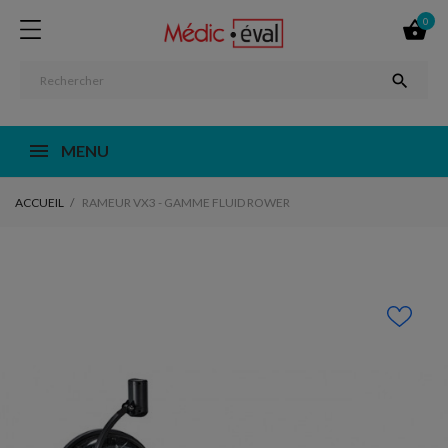
0


MENU
ACCUEIL
RAMEUR VX3 - GAMME FLUID ROWER