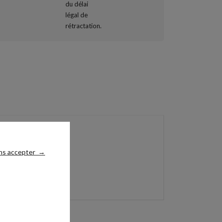
ns accepter
→