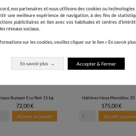
 même catégorie :
cord, nos partenaires et nous utilisons des cookies ou technologies s
tir une meilleure expérience de navigation, à des fins de statistiq
actions publicitaires en lien avec vos habitudes et centres d’intérêt
les réseaux sociaux.
formations sur les cookies, veuillez cliquer sur le lien « En savoir plus 
En savoir plus
Accepter & Fermer
→
isque Bumper Eco Noir 15 kg
Haltères Hexa Monobloc 25
Prix
Prix
72,00 €
175,00 €
Ajouter au panier
Ajouter au pani