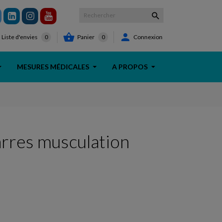



Panier
0
Connexion
Liste d'envies
0
MESURES MÉDICALES
A PROPOS
arres musculation