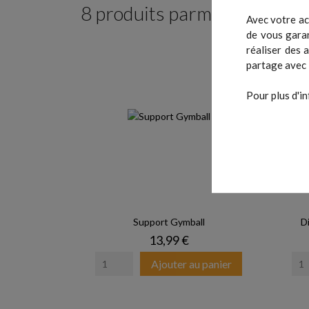
8 produits parmi ceux de la
Avec votre ac
de vous garan
réaliser des 
partage avec 
Pour plus d'in
Support Gymball
D
Prix
13,99 €
Ajouter au panier