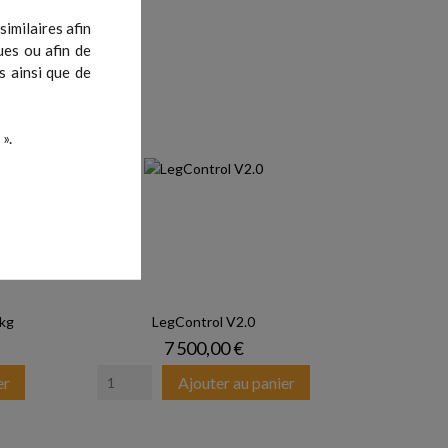
imilaires afin
ues ou afin de
s ainsi que de
».
 kg
LegControl V2.0
Prix
7 500,00 €
er
Ajouter au panier