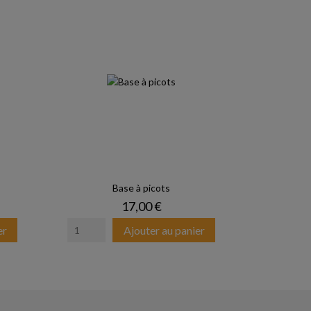
Base à picots
Prix
17,00 €
er
Ajouter au panier