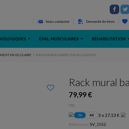
Nous contacter
Demande de devis
SIOLOGIQUES
EVAL. MUSCULAIRES
RÉHABILITATION
MENT MUSCULAIRE
RACK MURAL BARRES MUSCULATION
Rack mural b
79,99 €
TTC
3 x 27,13 €
3X
4X
Référence:
SV_1552