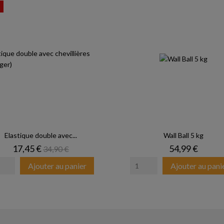
Elastique double avec...
Wall Ball 5 kg
Prix
Prix de base
Prix
17,45 €
54,99 €
34,90 €
Ajouter au panier
Ajouter au pani