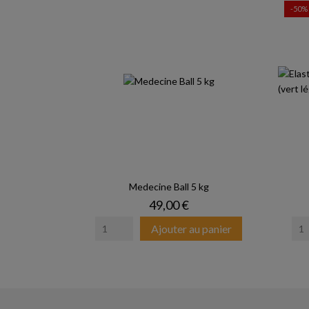
-50%
Medecine Ball 5 kg
Prix
49,00 €
Ajouter au panier