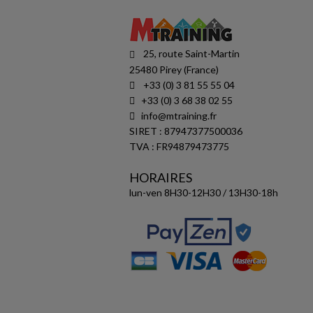
25, route Saint-Martin
25480 Pirey (France)
+33 (0) 3 81 55 55 04
+33 (0) 3 68 38 02 55
info@mtraining.fr
SIRET : 87947377500036
TVA : FR94879473775
HORAIRES
lun-ven 8H30-12H30 / 13H30-18h