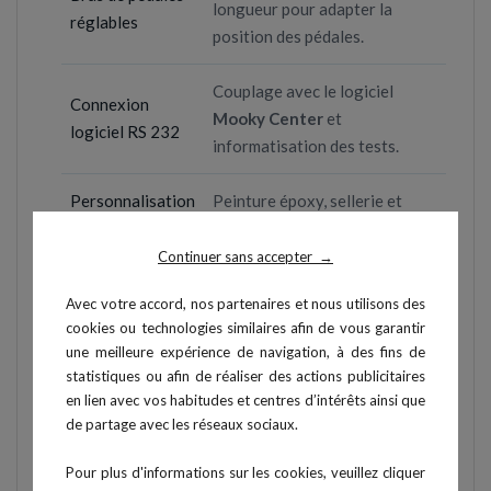
longueur pour adapter la
réglables
position des pédales.
Couplage avec le logiciel
Connexion
Mooky Center
et
logiciel RS 232
informatisation des tests.
Personnalisation
Peinture époxy, sellerie et
couleurs
surpiqûres au choix.
Continuer sans accepter
→
Avec votre accord, nos partenaires et nous utilisons des
Caractéristiques techniques
cookies ou technologies similaires afin de vous garantir
une meilleure expérience de navigation, à des fins de
statistiques ou afin de réaliser des actions publicitaires
Type
Ergocycle semi-allongé
en lien avec vos habitudes et centres d’intérêts ainsi que
de partage avec les réseaux sociaux.
Puissance
5 à 800 W (de 0 à 150
Pour plus d'informations sur les cookies, veuillez cliquer
développée
tr/min)