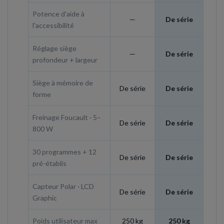
Potence d'aide à
—
De série
l'accessibilité
Réglage siège
—
De série
profondeur + largeur
Siège à mémoire de
De série
De série
forme
Freinage Foucault · 5–
De série
De série
800 W
30 programmes + 12
De série
De série
pré-établis
Capteur Polar · LCD
De série
De série
Graphic
Poids utilisateur max
250 kg
250 kg