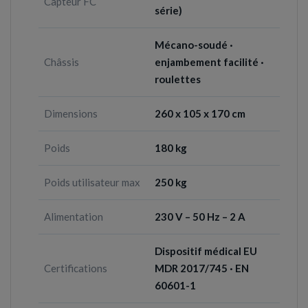
Capteur FC
série)
Mécano-soudé ·
Châssis
enjambement facilité ·
roulettes
Dimensions
260 x 105 x 170 cm
Poids
180 kg
Poids utilisateur max
250 kg
Alimentation
230 V – 50 Hz – 2 A
Dispositif médical EU
Certifications
MDR 2017/745 · EN
60601-1