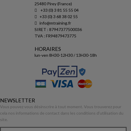
25480 Pirey (France)
+33 (0) 3 81 55 55 04
+33 (0) 3 68 38 02 55
info@mtraining.fr
SIRET : 87947377500036
TVA : FR94879473775
HORAIRES
lun-ven 8H30-12H30 / 13H30-18h
NEWSLETTER
Vous pouvez vous désinscrire à tout moment. Vous trouverez pour
cela nos informations de contact dans les conditions d'utilisation du
site.