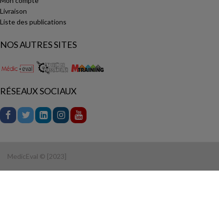
Mon compte
Livraison
Liste des publications
NOS AUTRES SITES
RÉSEAUX SOCIAUX
MedicEval © [2023]