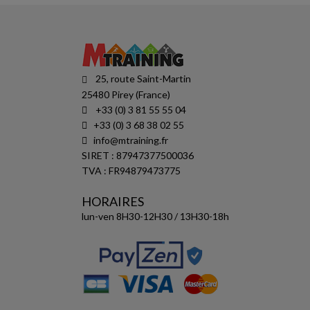
25, route Saint-Martin
25480 Pirey (France)
+33 (0) 3 81 55 55 04
+33 (0) 3 68 38 02 55
info@mtraining.fr
SIRET : 87947377500036
TVA : FR94879473775
HORAIRES
lun-ven 8H30-12H30 / 13H30-18h