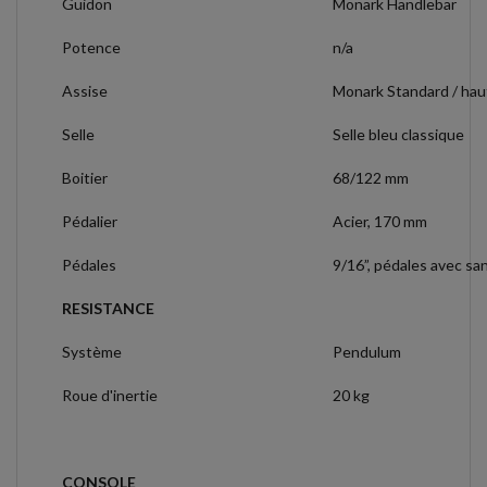
Guidon
Monark Handlebar
Potence
n/a
Assise
Monark Standard / hau
Selle
Selle bleu classique
Boitier
68/122 mm
Pédalier
Acier, 170 mm
Pédales
9/16”, pédales avec sa
RESISTANCE
Système
Pendulum
Roue d'inertie
20 kg
CONSOLE