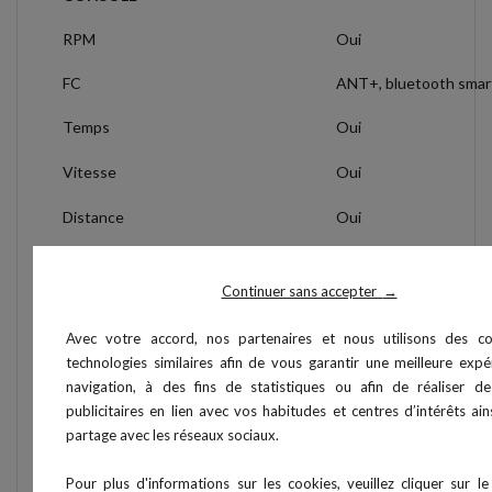
RPM
Oui
FC
ANT+, bluetooth smar
Temps
Oui
Vitesse
Oui
Distance
Oui
Watt
Oui
Continuer sans accepter
→
Avec votre accord, nos partenaires et nous utilisons des c
Connectivité
technologies similaires afin de vous garantir une meilleure exp
navigation, à des fins de statistiques ou afin de réaliser de
RS232
Oui
publicitaires en lien avec vos habitudes et centres d’intérêts ai
partage avec les réseaux sociaux.
Usb
Oui
Pour plus d'informations sur les cookies, veuillez cliquer sur le