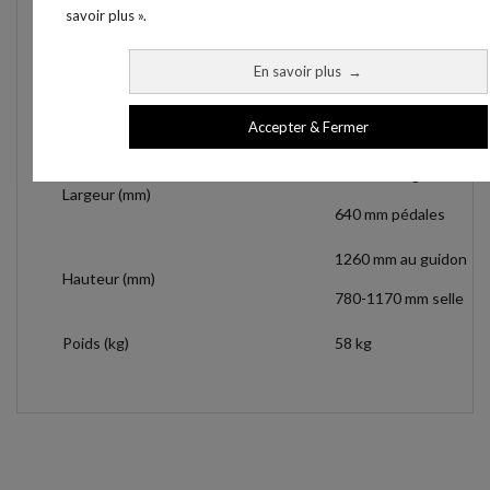
savoir plus ».
Poids et dimension
En savoir plus
→
Poids Max utilisateur
250 kg
Accepter & Fermer
Longueur (mm)
1240 mm
500 mm au guidon
Largeur (mm)
640 mm pédales
1260 mm au guidon
Hauteur (mm)
780-1170 mm selle
Poids (kg)
58 kg