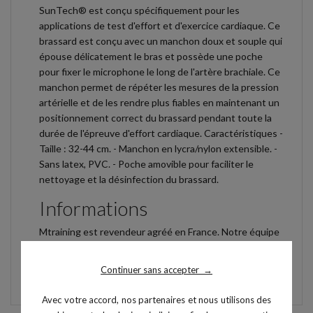
SunTech® est conçu spécifiquement pour les
applications de test d'effort et d'exercice cardiaque. Ce
brassard est conçu avec un manchon doux et souple qui
épouse délicatement le bras et possède une poche
pour fixer le microphone le long de l'artère brachiale. Ce
manchon permet de répéter les mesures de la pression
artérielle et de les rendre plus fiables en maintenant un
positionnement correct du brassard pendant toute la
durée de l'épreuve d'effort cardiaque. Caractéristiques -
Taille : 32-44 cm. - Manchon en lycra/nylon extensible. -
Sans latex, PVC. - Poche amovible pour faciliter le
nettoyage et la désinfection du brassard.
Informations
Mtraining est revendeur agréé en France. Notre équipe
d'experts est disponible pour vous conseiller et vous
accompagner dans votre projet d'équipement.
Continuer sans accepter
→
Avec votre accord, nos partenaires et nous utilisons des