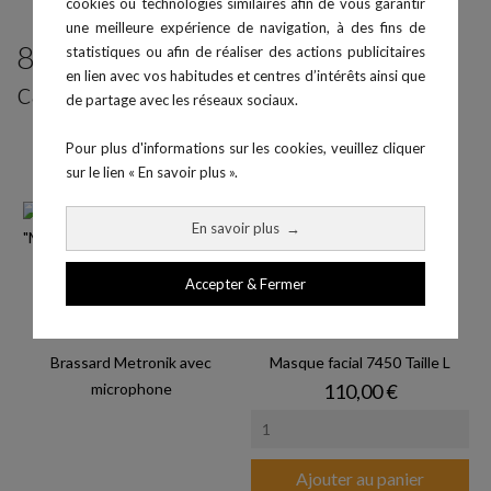
cookies ou technologies similaires afin de vous garantir
une meilleure expérience de navigation, à des fins de
8 produits parmi ceux de la même
statistiques ou afin de réaliser des actions publicitaires
en lien avec vos habitudes et centres d’intérêts ainsi que
catégorie :
de partage avec les réseaux sociaux.
Pour plus d'informations sur les cookies, veuillez cliquer
sur le lien « En savoir plus ».
En savoir plus
→
Accepter & Fermer
Brassard Metronik avec
Masque facial 7450 Taille L
Prix
microphone
110,00 €
Ajouter au panier