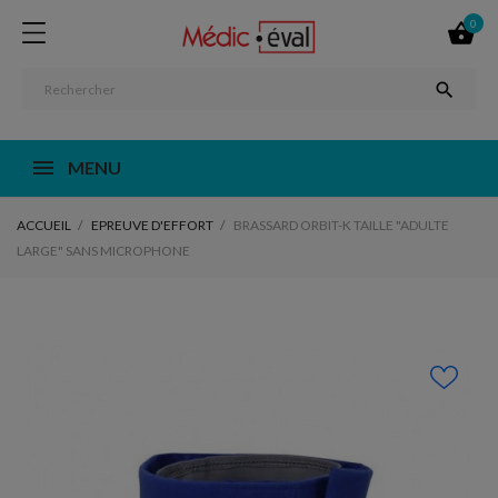
0


MENU
ACCUEIL
EPREUVE D'EFFORT
BRASSARD ORBIT-K TAILLE "ADULTE
LARGE" SANS MICROPHONE