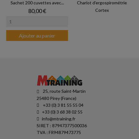
Sachet 200 cuvettes avec...
Chariot d'ergospirométrie
Prix
80,00 €
Cortex
Ajouter au panier
25, route Saint-Martin
25480 Pirey (France)
+33 (0) 3 81 55 55 04
+33 (0) 3 68 38 02 55
info@mtraining.fr
SIRET : 87947377500036
TVA : FR94879473775