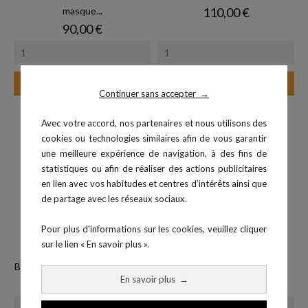
Prix
masque...
110,00 €
Prix
90,00 €
Ajouter au panier
Ajouter au panier
Continuer sans accepter
→
Avec votre accord, nos partenaires et nous utilisons des
-10%
cookies ou technologies similaires afin de vous garantir
une meilleure expérience de navigation, à des fins de
statistiques ou afin de réaliser des actions publicitaires
en lien avec vos habitudes et centres d’intérêts ainsi que
de partage avec les réseaux sociaux.
Pour plus d'informations sur les cookies, veuillez cliquer
sur le lien « En savoir plus ».
Bonnette taille S pour masque...
Capteur de tapis de course...
En savoir plus
→
Prix
Prix
Prix de base
90,00 €
107,10 €
119,00 €