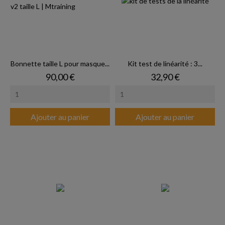
Bonnette taille L pour masque...
Kit test de linéarité : 3...
Prix
Prix
90,00 €
32,90 €
Ajouter au panier
Ajouter au panier