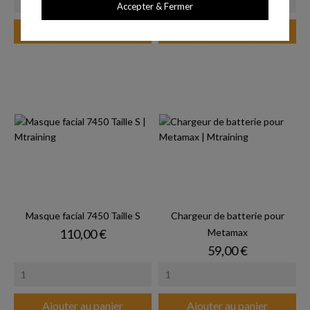
Accepter & Fermer
Ajouter au panier
Ajouter au panier
Masque facial 7450 Taille S
Chargeur de batterie pour
Prix
110,00 €
Metamax
Prix
59,00 €
Ajouter au panier
Ajouter au panier