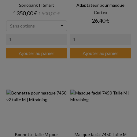
Spirobank II Smart
Adaptateur pour masque
Prix
Prix de base
1 350,00 €
Cortex
1 500,00 €
Prix
26,40 €
Ajouter au panier
Ajouter au panier
Bonnette taille M pour
Masque facial 7450 Taille M