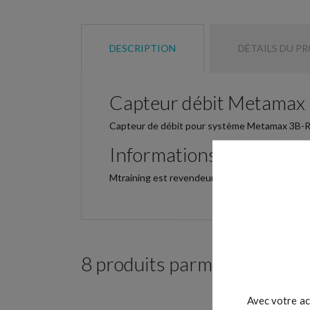
DESCRIPTION
DÉTAILS DU P
Capteur débit Metamax 
Capteur de débit pour système Metamax 3B-R2
Informations
Mtraining est revendeur agréé en France depuis
8 produits parmi ceux de la
Avec votre ac