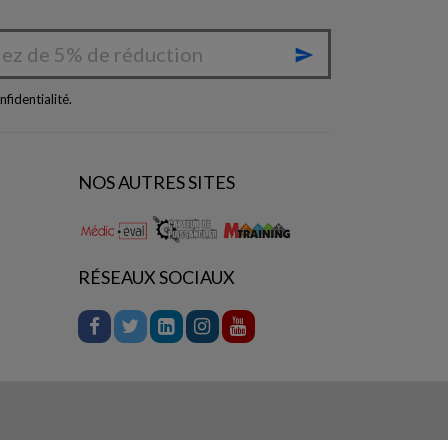

nfidentialité
.
NOS AUTRES SITES
RÉSEAUX SOCIAUX