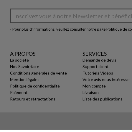
- Pour plus d'informations, veuillez consulter notre page
Politique de co
A PROPOS
SERVICES
La société
Demande de devis
Nos Savoir-faire
Support client
Conditions générales de vente
Tutoriels Vidéos
Mention légales
Votre avis nous intéresse
Politique de confidentialité
Mon compte
Paiement
Livraison
Retours et rétractations
Liste des publications