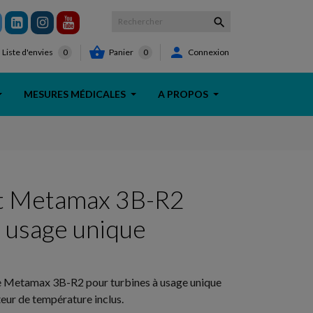



Panier
0
Connexion
Liste d'envies
0
MESURES MÉDICALES
A PROPOS
it Metamax 3B-R2
 usage unique
e Metamax 3B-R2 pour turbines à usage unique
eur de température inclus.