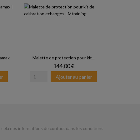
tamax
Malette de protection pour kit...
Prix
144,00 €
er
Ajouter au panier
cela nos informations de contact dans les conditions