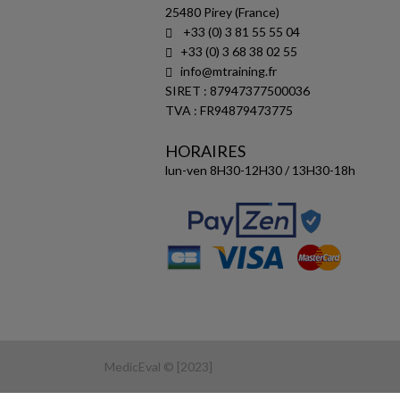
25480 Pirey (France)
+33 (0) 3 81 55 55 04
+33 (0) 3 68 38 02 55
info@mtraining.fr
SIRET : 87947377500036
TVA : FR94879473775
HORAIRES
lun-ven 8H30-12H30 / 13H30-18h
MedicEval © [2023]