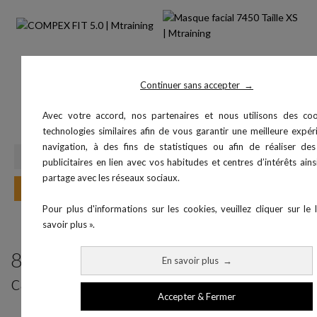
Continuer sans accepter
→
COMPEX FIT 5.0
Masque facial 7450 Taille XS
Avec votre accord, nos partenaires et nous utilisons des co
Prix
Prix
649,99 €
110,00 €
technologies similaires afin de vous garantir une meilleure expé
navigation, à des fins de statistiques ou afin de réaliser des
publicitaires en lien avec vos habitudes et centres d’intérêts ain
partage avec les réseaux sociaux.
Ajouter au panier
Ajouter au panier
Pour plus d'informations sur les cookies, veuillez cliquer sur le 
savoir plus ».
8 produits parmi ceux de la même
En savoir plus
→
catégorie :
Accepter & Fermer