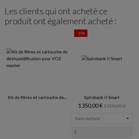
Les clients qui ont acheté ce
produit ont également acheté :
-10%
Kit de filtres et cartouche de...
Spirobank II Smart
Prix
Prix de base
1 350,00 €
1 500,00 €