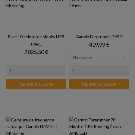
Pack 10 ceintures Mooky HR5
Garmin Forerunner 265 S
Prix
avec...
419,99 €
Prix
2 025,50 €
Ajouter au panier
Ajouter au panier