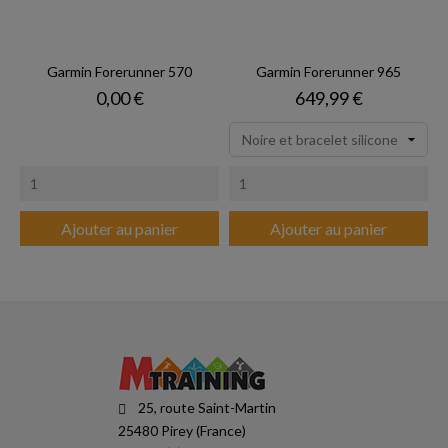
Garmin Forerunner 570
Garmin Forerunner 965
Prix
Prix
0,00 €
649,99 €
Ajouter au panier
Ajouter au panier
25, route Saint-Martin
25480 Pirey (France)