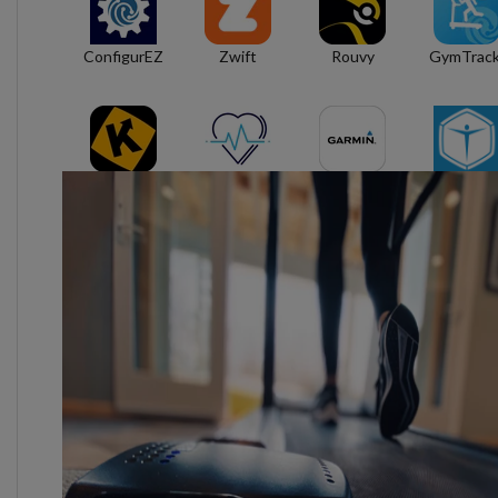
ConfigurEZ
Zwift
Rouvy
GymTrack
Kinomap
Heartbeatz
Appareils
VO2Mast
Garmin