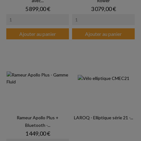
avec...
Rower
Prix
Prix
5 899,00 €
3 079,00 €
Ajouter au panier
Ajouter au panier
Rameur Apollo Plus +
LAROQ - Elliptique série 21 -...
Bluetooth -...
Prix
1 449,00 €