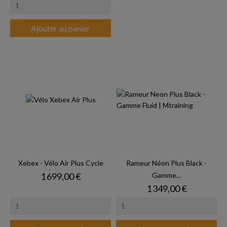
Ajouter au panier
Xebex - Vélo Air Plus Cycle
Rameur Néon Plus Black -
Prix
1 699,00 €
Gamme...
Prix
1 349,00 €