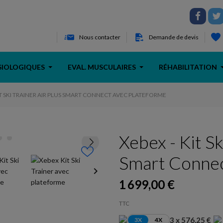
Nous contacter
Demande de devis
SIOLOGIQUES
EVAL. MUSCULAIRES
RÉHABILITATION
IT SKI TRAINER AIR PLUS SMART CONNECT AVEC PLATEFORME
Xebex - Kit Sk
Smart Connec
keyboard_arrow_right
1 699,00 €
TTC
3 x 576,25 €
3X
4X