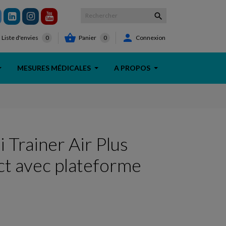



Panier
0
Connexion
Liste d'envies
0
MESURES MÉDICALES
A PROPOS
i Trainer Air Plus
t avec plateforme