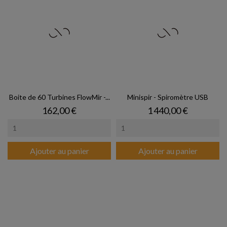
Boite de 60 Turbines FlowMir -...
Minispir - Spiromètre USB
Prix
Prix
162,00 €
1 440,00 €
Ajouter au panier
Ajouter au panier