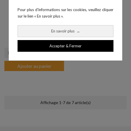
Pour plus d'informations sur les cookies, veuillez cliquer
sur le lien « En savoir plus ».
En savoir plus
→
Spirolab New + Oxymètre
Prix
3 096,00 €
Accepter & Fermer
Ajouter au panier
Affichage 1-7 de 7 article(s)