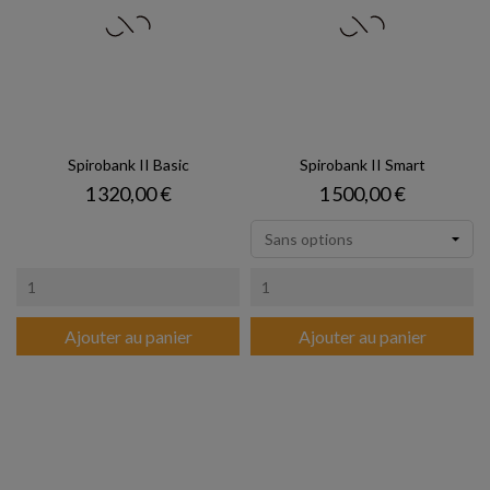
Spirobank II Basic
Spirobank II Smart
Prix
Prix
1 320,00 €
1 500,00 €
Ajouter au panier
Ajouter au panier