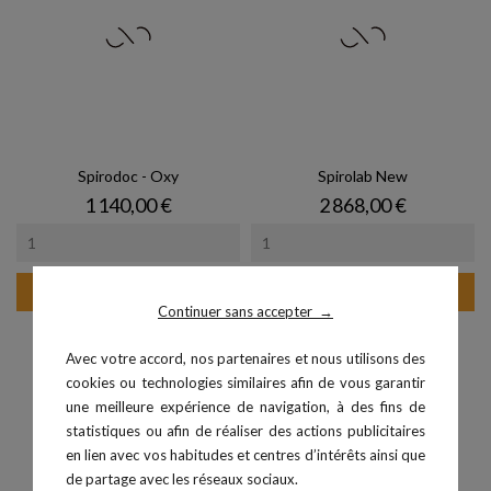
Spirodoc - Oxy
Spirolab New
Prix
Prix
1 140,00 €
2 868,00 €
Ajouter au panier
Ajouter au panier
Continuer sans accepter
→
Avec votre accord, nos partenaires et nous utilisons des
cookies ou technologies similaires afin de vous garantir
une meilleure expérience de navigation, à des fins de
statistiques ou afin de réaliser des actions publicitaires
en lien avec vos habitudes et centres d’intérêts ainsi que
de partage avec les réseaux sociaux.