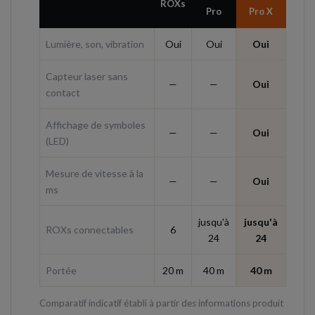
ROXs
Pro
Pro X
Lumière, son, vibration
Oui
Oui
Oui
Capteur laser sans
—
—
Oui
contact
Affichage de symboles
—
—
Oui
(LED)
Mesure de vitesse à la
—
—
Oui
ms
jusqu'à
jusqu'à
ROXs connectables
6
24
24
Portée
20 m
40 m
40 m
Comparatif indicatif établi à partir des informations produit