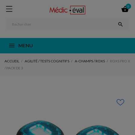
0


MENU
ACCUEIL
AGILITÉ / TESTS COGNITIFS
A-CHAMPS / ROXS
ROXS PRO X
/ PACK DE 3