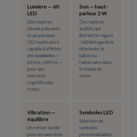
Lumière — 60
Son — haut-
LED
parleur 2 W
Des repères
Des repères
visuels puissants
auditifs qui
et un panneau
libèrent le regard
LED multicolore
: l'athlète garde la
capable d'afficher
tête levée, le
des
symboles
—
ballon ou
lettres, chiffres —
l'adversaire dans
pour des
le champ de
exercices
vision.
cognitifs plus
riches.
Vibration —
Symboles LED
équilibre
Sélection de
Un retour tactile
symboles
pour les exercices
personnalisables :