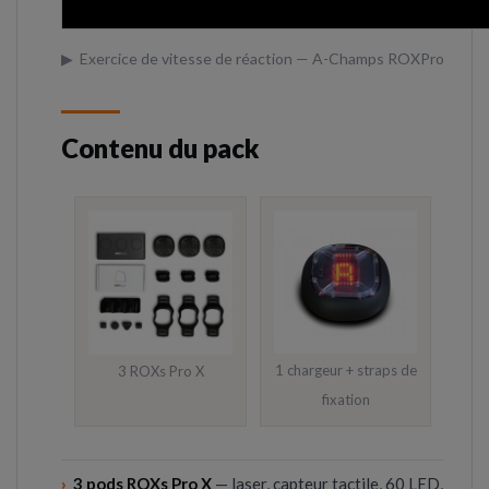
▶ Exercice de vitesse de réaction — A-Champs ROXPro
Contenu du pack
1 chargeur + straps de
3 ROXs Pro X
fixation
›
3 pods ROXs Pro X
— laser, capteur tactile, 60 LED,