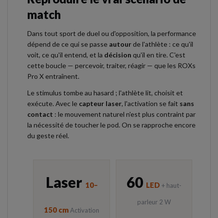
match
Dans tout sport de duel ou d'opposition, la performance
dépend de ce qui se passe
autour
de l'athlète : ce qu'il
voit, ce qu'il entend, et la
décision
qu'il en tire. C'est
cette boucle — percevoir, traiter, réagir — que les ROXs
Pro X entraînent.
Le stimulus tombe au hasard ; l'athlète lit, choisit et
exécute. Avec le
capteur laser
, l'activation se fait
sans
contact
: le mouvement naturel n'est plus contraint par
la nécessité de toucher le pod. On se rapproche encore
du geste réel.
Laser
60
10–
LED
+ haut-
parleur 2 W
150 cm
Activation