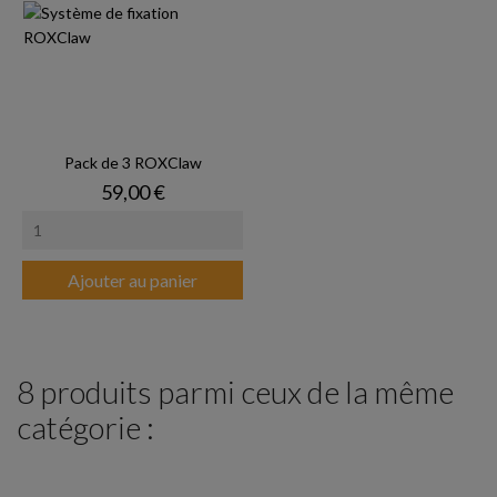
Pack de 3 ROXClaw
Prix
59,00 €
Ajouter au panier
8 produits parmi ceux de la même
catégorie :