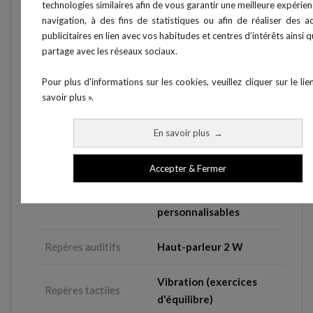
Contenu du pack
chargeur + straps de
technologies similaires afin de vous garantir une meilleure expérie
fixation
navigation, à des fins de statistiques ou afin de réaliser des a
publicitaires en lien avec vos habitudes et centres d’intérêts ainsi 
partage avec les réseaux sociaux.
Activation sans contact,
Capteur laser
réglable de 10 à 150 cm,
Pour plus d'informations sur les cookies, veuillez cliquer sur le lie
adaptatif à la lumière
savoir plus ».
Capteur tactile
12 niveaux de sensibilité
En savoir plus
→
60 LED · panneau LED
Accepter & Fermer
multicolore avec
Repères visuels
symboles
personnalisables
Repères auditifs
Haut-parleur 2 W
Vibration (exercices
Repères tactiles
d'équilibre)