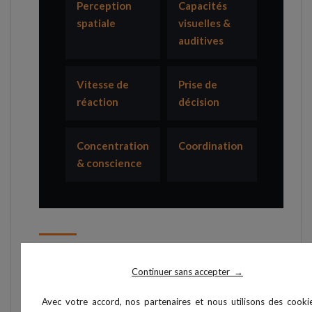
Perception
Capacités
spatiale
visuelles &
auditives
Vitesse de
Prise de
réaction
décision
Concentration
Coordination
& conscience
Caractéristiques techniques
Continuer sans accepter
→
3 ROXs Pro X + 1
Avec votre accord, nos partenaires et nous utilisons des cooki