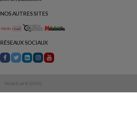
NOS AUTRES SITES
RÉSEAUX SOCIAUX
MedicEval © [2023]