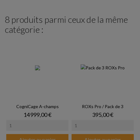
8 produits parmi ceux de la même
catégorie :
CogniCage A-champs
ROXs Pro / Pack de 3
Prix
Prix
14 999,00 €
395,00 €
Ajouter au panier
Ajouter au panier