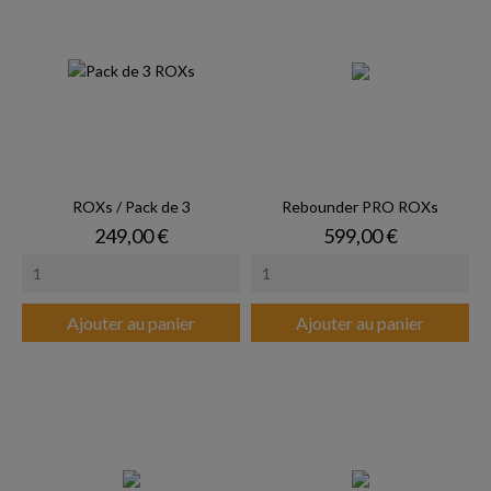
ROXs / Pack de 3
Rebounder PRO ROXs
Prix
Prix
249,00 €
599,00 €
Ajouter au panier
Ajouter au panier