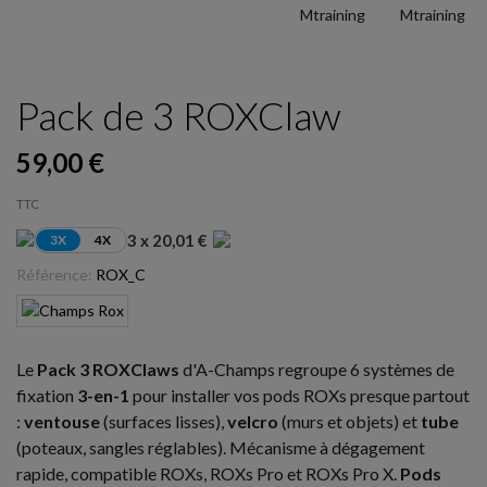
Pack de 3 ROXClaw
59,00 €
TTC
3 x 20,01 €
3X
4X
Référence:
ROX_C
Le
Pack 3 ROXClaws
d'A-Champs regroupe 6 systèmes de
fixation
3-en-1
pour installer vos pods ROXs presque partout
:
ventouse
(surfaces lisses),
velcro
(murs et objets) et
tube
(poteaux, sangles réglables). Mécanisme à dégagement
rapide, compatible ROXs, ROXs Pro et ROXs Pro X.
Pods