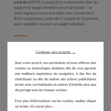
pack de 6
(99 €). Le pack de 6 revient moins cher au
support et équipe d'emblée un set de 6 pods — le
choix logique si vous travaillez avec un pack de 6
ROXs ou plusieurs packs de 3. Le pack de 3 convient
pour compléter ou pour un usage individuel.
Questions fréquentes
Continuer sans accepter
→
Que contient le pack 3 ROXClaws ?
Avec votre accord, nos partenaires et nous utilisons des
3 supports de fixation 3-en-1
: 3 pinces, 3
cookies ou technologies similaires afin de vous garantir
adaptateurs velcro, 3 supports ventouses et 3
une meilleure expérience de navigation, à des fins de
systèmes de fixation pour tube. Les pods
statistiques ou afin de réaliser des actions publicitaires
ROXs ne sont pas inclus.
en lien avec vos habitudes et centres d’intérêts ainsi que
de partage avec les réseaux sociaux.
Quels sont les trois modes de fixation ?
Pour plus d'informations sur les cookies, veuillez cliquer
sur le lien « En savoir plus ».
La
ventouse
(miroirs, vitres, surfaces lisses),