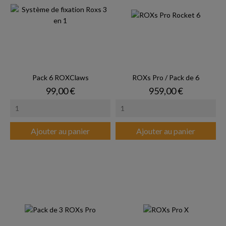
Pack 6 ROXClaws
ROXs Pro / Pack de 6
Prix
Prix
99,00 €
959,00 €
Ajouter au panier
Ajouter au panier