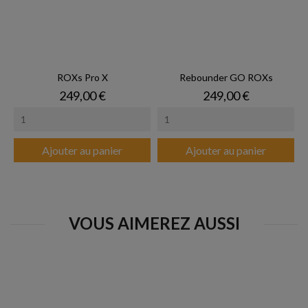
ROXs Pro X
Rebounder GO ROXs
Prix
Prix
249,00 €
249,00 €
Ajouter au panier
Ajouter au panier
VOUS AIMEREZ AUSSI