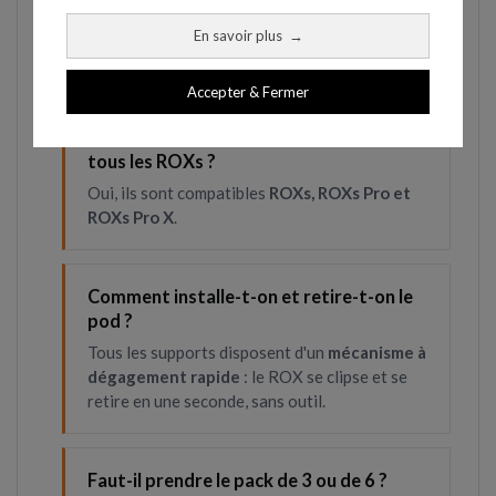
le
velcro
(murs et tout support, fixation
rapide) et le
tube
(sur poteau, via des sangles
En savoir plus
→
réglables). Chaque support combine les trois.
Accepter & Fermer
Les ROXClaws sont-ils compatibles avec
tous les ROXs ?
Oui, ils sont compatibles
ROXs, ROXs Pro et
ROXs Pro X
.
Comment installe-t-on et retire-t-on le
pod ?
Tous les supports disposent d'un
mécanisme à
dégagement rapide
: le ROX se clipse et se
retire en une seconde, sans outil.
Faut-il prendre le pack de 3 ou de 6 ?