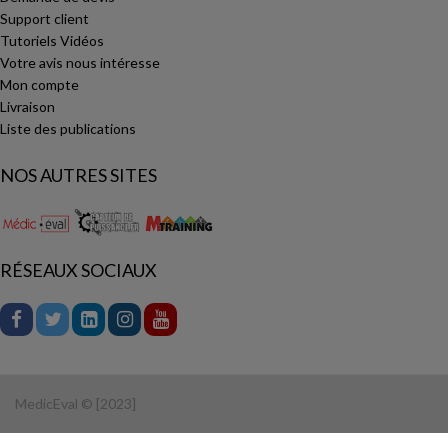
Support client
Tutoriels Vidéos
Votre avis nous intéresse
Mon compte
Livraison
Liste des publications
NOS AUTRES SITES
RÉSEAUX SOCIAUX
MedicEval © [2023]