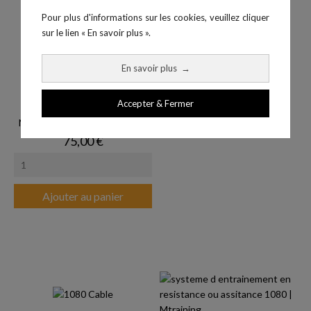
Pour plus d'informations sur les cookies, veuillez cliquer
sur le lien « En savoir plus ».
En savoir plus
→
Accepter & Fermer
Nouvelle ceinture standard -...
Sangle pour exercices de...
Prix
75,00 €
Ajouter au panier