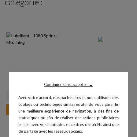
catégorie :
Lubrifiant - 1080 Sprint
Rail de fixation - 1080 Cable
Prix
29,00 €
Continuer sans accepter
→
Avec votre accord, nos partenaires et nous utilisons des
cookies ou technologies similaires afin de vous garantir
Ajouter au panier
une meilleure expérience de navigation, à des fins de
statistiques ou afin de réaliser des actions publicitaires
en lien avec vos habitudes et centres d’intérêts ainsi que
de partage avec les réseaux sociaux.