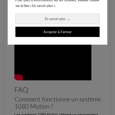
Pour plus d'informations sur les cookies, veuillez cliquer
sur le lien « En savoir plus ».
• Poignée
• Barre de tirage
En savoir plus
→
• Ceinture
• Plateforme
Accepter & Fermer
FAQ
Comment fonctionne un système
1080 Motion ?
Les systèmes 1080 Motion utilisent un servomoteur