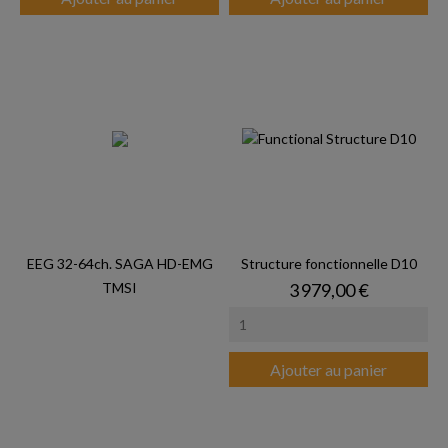
EEG 32-64ch. SAGA HD-EMG
Structure fonctionnelle D10
Prix
TMSI
3 979,00 €
Ajouter au panier