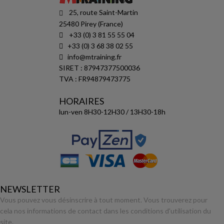
25, route Saint-Martin
25480 Pirey (France)
+33 (0) 3 81 55 55 04
+33 (0) 3 68 38 02 55
info@mtraining.fr
SIRET : 87947377500036
TVA : FR94879473775
HORAIRES
lun-ven 8H30-12H30 / 13H30-18h
NEWSLETTER
Vous pouvez vous désinscrire à tout moment. Vous trouverez pour
cela nos informations de contact dans les conditions d'utilisation du
site.