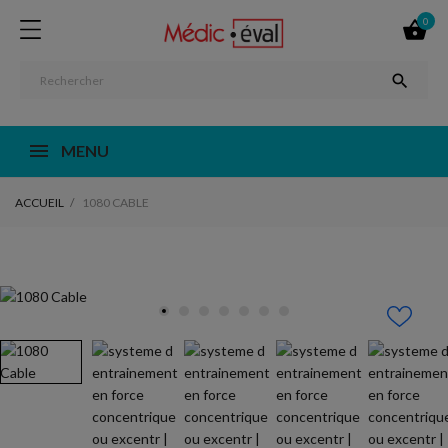
0


MENU
ACCUEIL
1080 CABLE