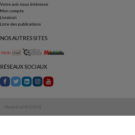
Votre avis nous intéresse
Mon compte
Livraison
Liste des publications
NOS AUTRES SITES
RÉSEAUX SOCIAUX
MedicEval © [2023]