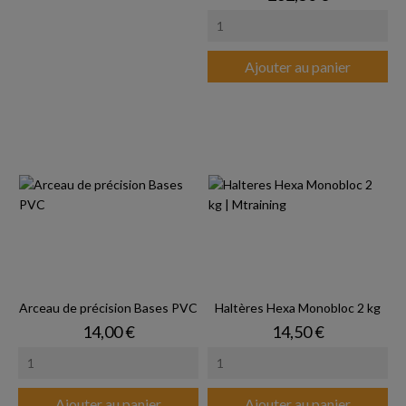
Ajouter au panier
Arceau de précision Bases PVC
Haltères Hexa Monobloc 2 kg
Prix
Prix
14,00 €
14,50 €
Ajouter au panier
Ajouter au panier