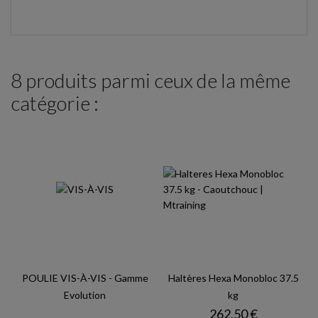
8 produits parmi ceux de la même
catégorie :
POULIE VIS-À-VIS - Gamme
Haltères Hexa Monobloc 37.5
Evolution
kg
Prix
262,50 €