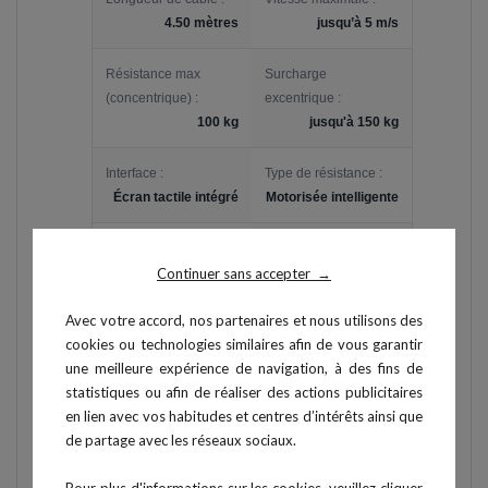
4.50 mètres
jusqu’à 5 m/s
Résistance max
Surcharge
(concentrique) :
excentrique :
100 kg
jusqu'à 150 kg
Interface :
Type de résistance :
Écran tactile intégré
Motorisée intelligente
Fixation / Support :
Fréquence
Sur rail réglable
Continuer sans accepter
d'acquisition :
200 Hz
→
Avec votre accord, nos partenaires et nous utilisons des
Cible d'entraînement :
Feedback :
Temps réel
cookies ou technologies similaires afin de vous garantir
Haut et bas du corps
une meilleure expérience de navigation, à des fins de
statistiques ou afin de réaliser des actions publicitaires
en lien avec vos habitudes et centres d’intérêts ainsi que
de partage avec les réseaux sociaux.
ACCESSOIRES
5 PIÈCES
• Support fixation