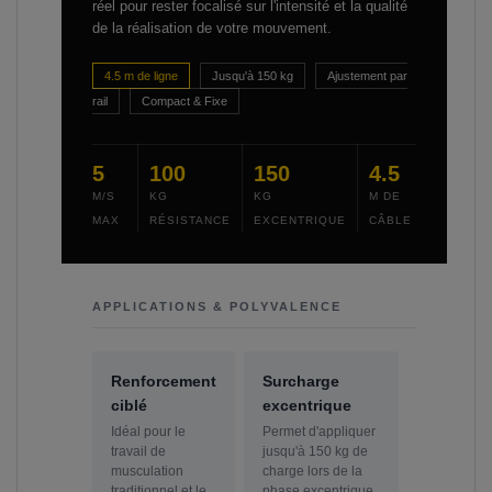
réel pour rester focalisé sur l'intensité et la qualité
de la réalisation de votre mouvement.
4.5 m de ligne
Jusqu'à 150 kg
Ajustement par
rail
Compact & Fixe
5
100
150
4.5
M/S
KG
KG
M DE
MAX
RÉSISTANCE
EXCENTRIQUE
CÂBLE
APPLICATIONS & POLYVALENCE
Renforcement
Surcharge
ciblé
excentrique
Idéal pour le
Permet d'appliquer
travail de
jusqu'à 150 kg de
musculation
charge lors de la
traditionnel et le
phase excentrique