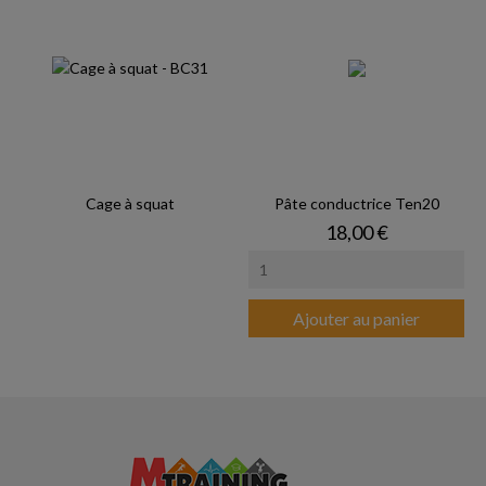
Cage à squat
Pâte conductrice Ten20
Prix
18,00 €
Ajouter au panier