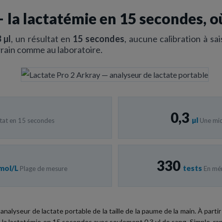
— la lactatémie en 15 secondes, o
3 µl
, un résultat en
15 secondes
, aucune calibration à sai
terrain comme au laboratoire.
0,3
µl
tat en 15 secondes
Une mic
330
mol/L
tests
Plage de mesure
En mém
analyseur de lactate portable de la taille de la paume de la main. À parti
ine la lactatémie en 15 secondes avec seulement 0,3 µl de sang. Simple, rap