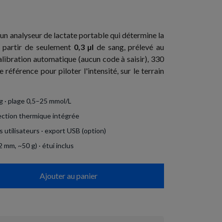
un analyseur de lactate portable qui détermine la
 partir de seulement
0,3 µl
de sang, prélevé au
Calibration automatique (aucun code à saisir), 330
 référence pour piloter l'intensité, sur le terrain
ng · plage 0,5–25 mmol/L
ection thermique intégrée
 utilisateurs · export USB (option)
mm, ~50 g) · étui inclus
Ajouter au panier