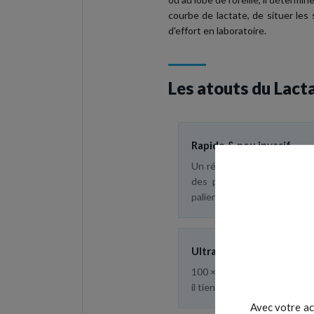
courbe de lactate, de situer les
d'effort en laboratoire.
Les atouts du Lact
Rapide & peu invasif
Un résultat en 15 secondes
des prélèvements plus co
paliers fluide.
Ultra-compact
100 × 50 × 12 mm pour ~50 g
il tient dans une poche et su
Avec votre ac