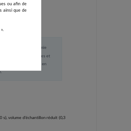
ues ou afin de
s ainsi que de
».
 le résultat
La lactatémie
e au bout de 15 secondes et
istre automatiquement en
.
 s), volume d'échantillon réduit (0,3