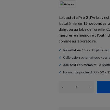
Le
Lactate Pro 2
d'Arkray est 
lactatémie en
15 secondes
à
doigt ou au lobe de l'oreille. 
mesures en mémoire : l'outil de
comme au laboratoire.
✓
Résultat en 15 s · 0,3 µl de sa
✓
Calibration automatique · corr
✓
330 tests en mémoire · 3 profils
✓
Format de poche (100 × 50 × 12 
-
+