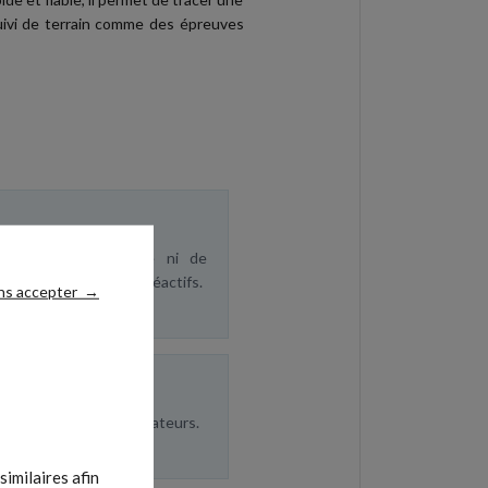
suivi de terrain comme des épreuves
tique : plus de code ni de
r entre les boîtes de réactifs.
ns accepter
→
es sur 3 profils utilisateurs.
imilaires afin