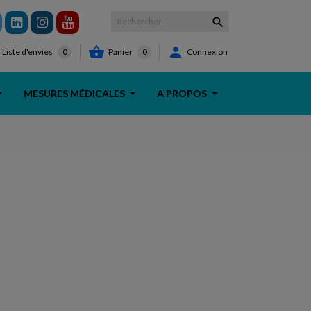



Panier
0
Connexion
Liste d'envies
0
MESURES MÉDICALES
A PROPOS