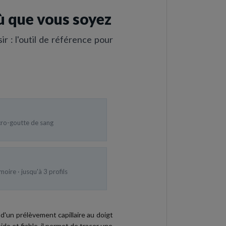
ù que vous soyez
sir : l'outil de référence pour
ro-goutte de sang
oire · jusqu'à 3 profils
r d'un prélèvement capillaire au doigt
ide et fiable, il permet de tracer une