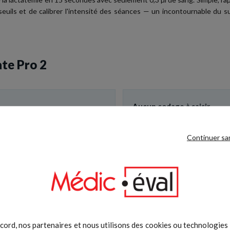
 seuils et de calibrer l'intensité des séances — un incontournable du 
ate Pro 2
Aucun codage à saisir
 avec seulement 0,3 µl de sang :
La calibration est automa
nfortables et un protocole par
bandelette d'étalonnage à gére
Continuer sa
Mémoire & export
, avec étui de rangement inclus :
330 mesures conservées, réparti
it l'athlète partout.
cord, nos partenaires et nous utilisons des cookies ou technologies s