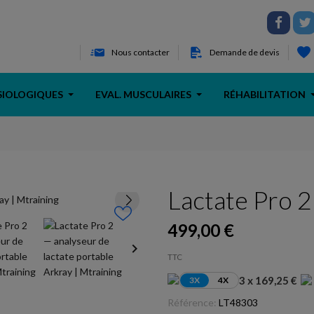
Nous contacter
Demande de devis
SIOLOGIQUES
EVAL. MUSCULAIRES
RÉHABILITATION
Lactate Pro 2
499,00 €
keyboard_arrow_right
TTC
3 x 169,25 €
3X
4X
Référence:
LT48303