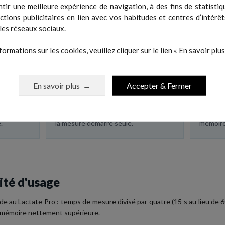
tir une meilleure expérience de navigation, à des fins de statistiq
actions publicitaires en lien avec vos habitudes et centres d’intérêt
les réseaux sociaux.
s étapes
formations sur les cookies, veuillez cliquer sur le lien « En savoir plus 
2
Prélevez la goutte
3
Lisez
haque
Piquez le doigt
En savoir plus
Accepter & Fermer
→
ou le lobe de l'oreille et mettez la
s'affich
et placez-
goutte au contact de la bandelette :
s'enreg
.
la mesure démarre seule.
mémoire
ité d'usage
e au Lactate Pro : temps de mesure divisé par quatre (15 s au lieu de 60
 et mémoire nettement supérieure.