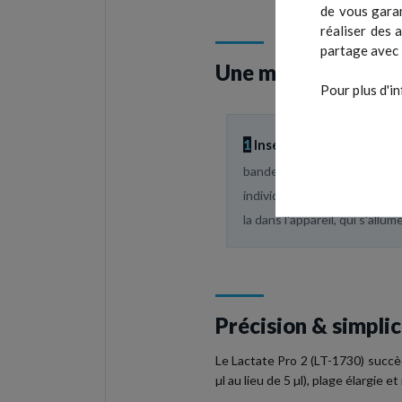
de vous garan
réaliser des 
partage avec 
Une mesure en troi
Pour plus d'in
1
Insérez la bandelette
C
bandelette est emballée
individuellement : sortez-la 
la dans l'appareil, qui s'allume
Précision & simplic
Le Lactate Pro 2 (LT-1730) succèd
µl au lieu de 5 µl), plage élargie