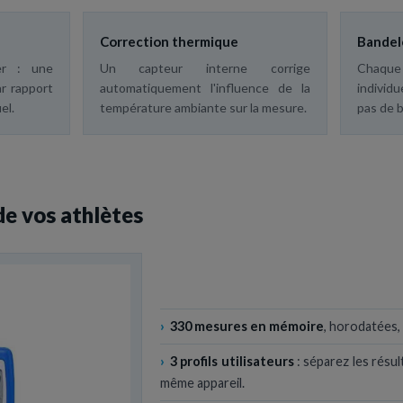
Correction thermique
Bandel
er : une
Un capteur interne corrige
Chaque
r rapport
automatiquement l'influence de la
individu
el.
température ambiante sur la mesure.
pas de b
de vos athlètes
›
330 mesures en mémoire
, horodatées, 
›
3 profils utilisateurs
: séparez les résul
même appareil.