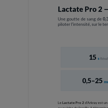
Lactate Pro 2 
Une goutte de sang de
0,
piloter l'intensité, sur le 
15
s
Résul
0,5–25
m
Le
Lactate Pro 2
d'Arkray est un 
ou au lobe de l'oreille, il déterm