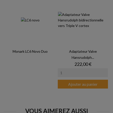
Monark LC6 Novo Duo
Adaptateur Valve
Hansrudolph...
Prix
222,00 €
Ajouter au panier
VOUS AIMEREZ AUSSI