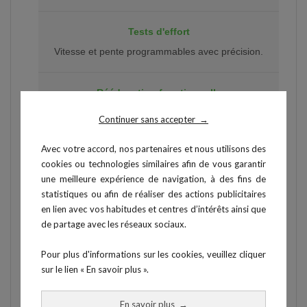
Tests d'effort
Vitesse et pente programmables avec précision.
Rééducation fonctionnelle
Reprise progressive de la marche et de la
Continuer sans accepter
→
course après chirurgie orthopédique, accident
vasculaire ou traumatisme.
Avec votre accord, nos partenaires et nous utilisons des
cookies ou technologies similaires afin de vous garantir
une meilleure expérience de navigation, à des fins de
Médecine du sport
statistiques ou afin de réaliser des actions publicitaires
Évaluation et suivi de la condition physique,
en lien avec vos habitudes et centres d’intérêts ainsi que
retour au sport progressif, tests de terrain
de partage avec les réseaux sociaux.
standardisés.
Pour plus d'informations sur les cookies, veuillez cliquer
sur le lien « En savoir plus ».
En savoir plus
→