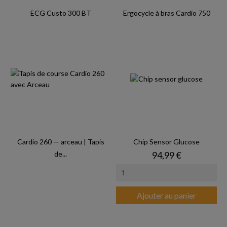
ECG Custo 300 BT
Ergocycle à bras Cardio 750
Cardio 260 — arceau | Tapis
Chip Sensor Glucose
Prix
de...
94,99 €
Ajouter au panier