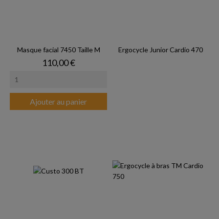
Masque facial 7450 Taille M
Ergocycle Junior Cardio 470
Prix
110,00 €
Ajouter au panier