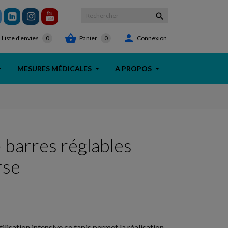



Panier
0
Connexion
Liste d'envies
0
MESURES MÉDICALES
A PROPOS
 barres réglables
rse
lisation intensive ce tapis permet la réalisation