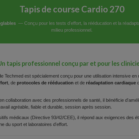
Tapis de course Cardio 270
églables
— Conçu pour les tests d'effort, la rééducation et la réadapt
milieu professionnel.
Un tapis professionnel conçu par et pour les clinici
e Techmed est spécialement conçu pour une utilisation intensive en m
ffort
, de
protocoles de rééducation
et de
réadaptation cardiaque
d
n collaboration avec des professionnels de santé, il bénéficie d'améli
avail agréable, fiable et durable, session après session.
ifs médicaux (Directive 93/42/CEE), il répond aux exigences des ét
 du sport et laboratoires d'effort.