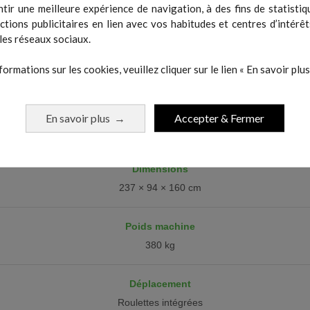
tir une meilleure expérience de navigation, à des fins de statistiq
2,2 kW
actions publicitaires en lien avec vos habitudes et centres d’intérêt
les réseaux sociaux.
Alimentation
formations sur les cookies, veuillez cliquer sur le lien « En savoir plus 
230V – 50Hz – 16A
Niveau sonore
En savoir plus
Accepter & Fermer
→
40 à 70 dB
Dimensions
237 × 94 × 160 cm
Poids machine
380 kg
Déplacement
Roulettes intégrées