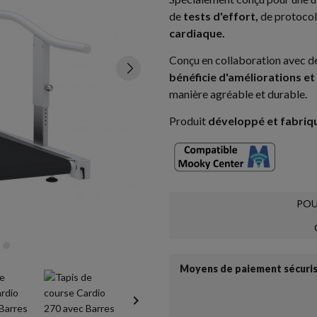
de
tests d'effort,
de protoco
cardiaque.
Conçu en collaboration avec de
bénéficie d'améliorations e
manière agréable et durable.
Produit
développé et fabri
POU
Moyens de paiement sécuri
keyboard_arrow_right