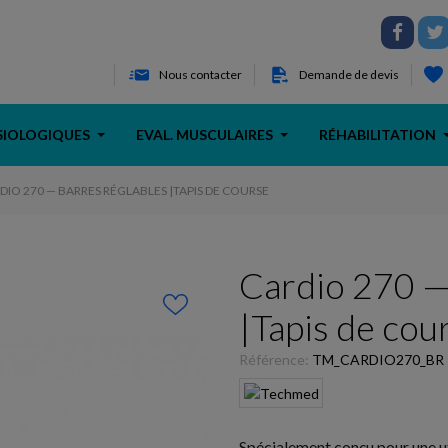
Nous contacter
Demande de devis
SIOLOGIQUES
EVAL. MUSCULAIRES
RÉHABILITATION
DIO 270 — BARRES RÉGLABLES |TAPIS DE COURSE
Cardio 270 —
|Tapis de cou
Référence:
TM_CARDIO270_BR
Spécialement conçu pour une uti