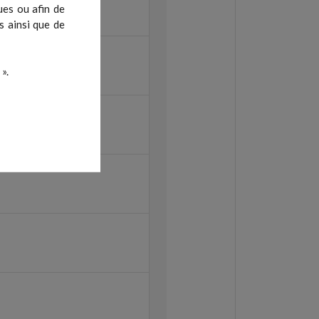
ues ou afin de
s ainsi que de
».