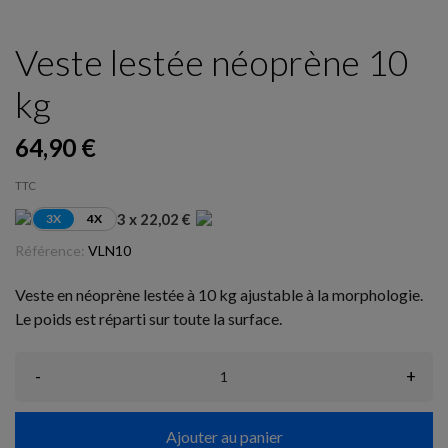
Veste lestée néoprène 10
kg
64,90 €
TTC
3 x 22,02 €
3X
4X
Référence:
VLN10
Veste en néoprène lestée à 10 kg ajustable à la morphologie.
Le poids est réparti sur toute la surface.
-
+
Ajouter au panier