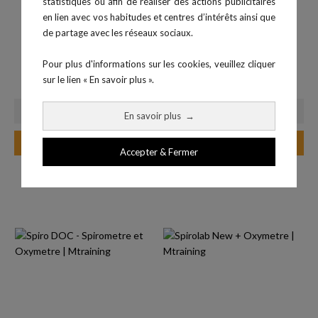
statistiques ou afin de réaliser des actions publicitaires
en lien avec vos habitudes et centres d’intérêts ainsi que
de partage avec les réseaux sociaux.
Pour plus d'informations sur les cookies, veuillez cliquer
MIR Spiro Software ( 2 ans)
Spirobank II Basic
sur le lien « En savoir plus ».
Prix
Prix
270,00 €
1 320,00 €
En savoir plus
→
Ajouter au panier
Ajouter au panier
Accepter & Fermer