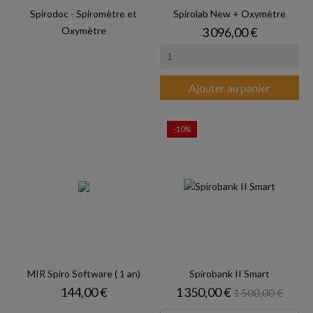
Spirodoc - Spiromètre et
Spirolab New + Oxymètre
Prix
Oxymètre
3 096,00 €
Ajouter au panier
-10%
MIR Spiro Software ( 1 an)
Spirobank II Smart
Prix
Prix
Prix de base
144,00 €
1 350,00 €
1 500,00 €