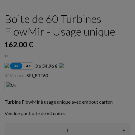
Boite de 60 Turbines
FlowMir - Usage unique
162,00 €
TTC
3 x 54,96 €
3X
4X
Référence:
SPI_BTE60
Turbine FlowMir à usage unique avec embout carton
Vendue par boite de 60 unités.
-
+