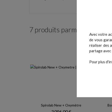
7 produits parmi ceux de la
Avec votre ac
de vous garan
réaliser des 
partage avec 
Pour plus d'in
Spirolab New + Oxymètre
Bo
Prix
3 096,00 €