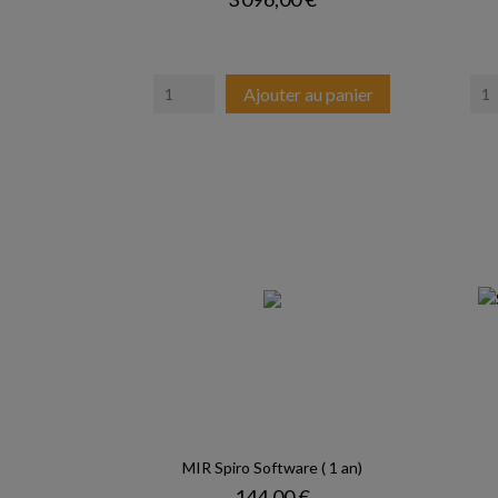
Ajouter au panier
MIR Spiro Software ( 1 an)
Prix
144,00 €