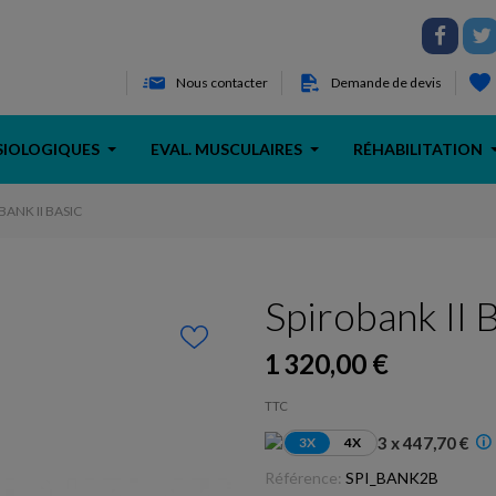
Nous contacter
Demande de devis
SIOLOGIQUES
EVAL. MUSCULAIRES
RÉHABILITATION
BANK II BASIC
Spirobank II 
1 320,00 €
TTC
3 x 447,70 €
3X
4X
Référence:
SPI_BANK2B