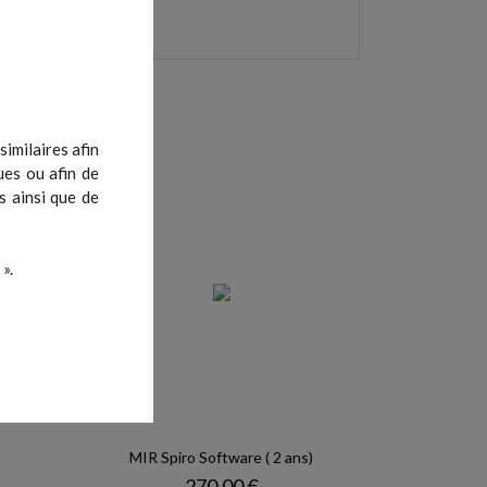
imilaires afin
ues ou afin de
s ainsi que de
».
MIR Spiro Software ( 2 ans)
ase
Prix
270,00 €