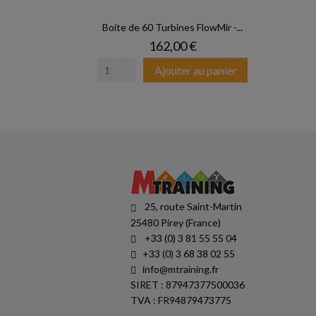
Boite de 60 Turbines FlowMir -...
Prix
162,00 €
Ajouter au panier
25, route Saint-Martin
25480 Pirey (France)
+33 (0) 3 81 55 55 04
+33 (0) 3 68 38 02 55
info@mtraining.fr
SIRET : 87947377500036
TVA : FR94879473775