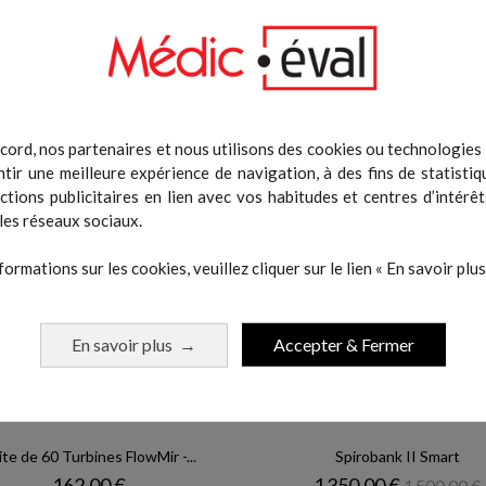
 même catégorie :
cord, nos partenaires et nous utilisons des cookies ou technologies s
tir une meilleure expérience de navigation, à des fins de statistiq
-10%
actions publicitaires en lien avec vos habitudes et centres d’intérêt
les réseaux sociaux.
formations sur les cookies, veuillez cliquer sur le lien « En savoir plus 
En savoir plus
Accepter & Fermer
→
ite de 60 Turbines FlowMir -...
Spirobank II Smart
Prix
Prix
Prix de b
162,00 €
1 350,00 €
1 500,00 €