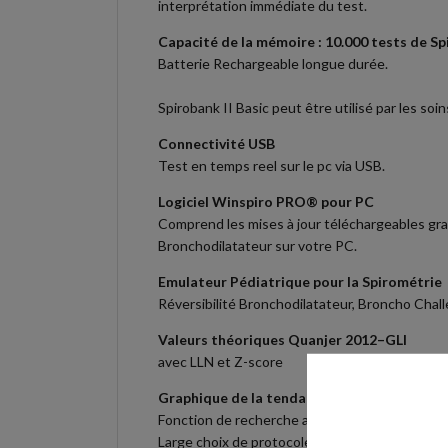
interprétation immédiate du test.
Capacité de la mémoire : 10.000 tests de Sp
Batterie Rechargeable longue durée.
Spirobank II Basic peut être utilisé par les soin
Connectivité USB
Test en temps reel sur le pc via USB.
Logiciel Winspiro PRO® pour PC
Comprend les mises à jour téléchargeables gr
Bronchodilatateur sur votre PC.
Emulateur Pédiatrique pour la Spirométrie
Réversibilité Bronchodilatateur, Broncho Chal
Valeurs théoriques Quanjer 2012–GLI
avec LLN et Z-score
Graphique de la tendance pour le suivi facil
Fonction de recherche avancée pour un accès 
Large choix de protocoles de communication.