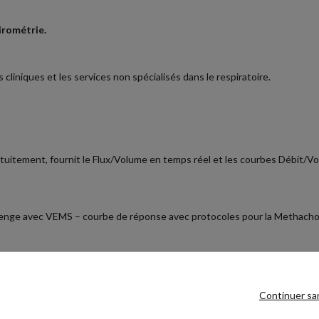
irométrie.
s cliniques et les services non spécialisés dans le respiratoire.
atuitement, fournit le Flux/Volume en temps réel et les courbes Débi
lenge avec VEMS – courbe de réponse avec protocoles pour la Methacholi
e du patient
Continuer sa
immediat à la base de données.