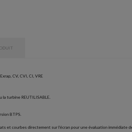
RODUIT
xrap, CV, CVI, CI, VRE
u la turbine REUTILISABLE.
rsion BTPS.
ltats et courbes directement sur l'écran pour une évaluation immédiate 