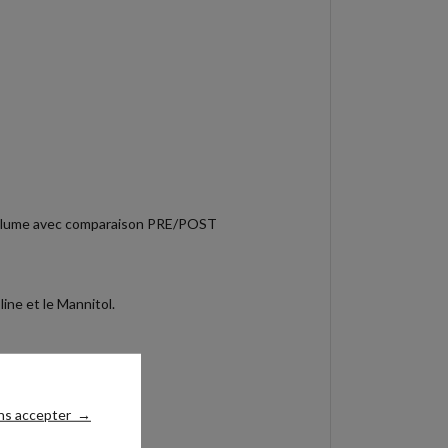
t/Volume avec comparaison PRE/POST
ne et le Mannitol.
ns accepter
→