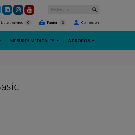



Panier
0
Connexion
Liste d'envies
0
MESURES MÉDICALES
A PROPOS
Basic