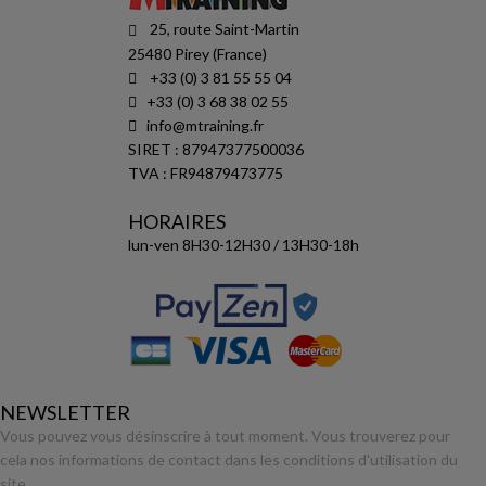
25, route Saint-Martin
25480 Pirey (France)
+33 (0) 3 81 55 55 04
+33 (0) 3 68 38 02 55
info@mtraining.fr
SIRET : 87947377500036
TVA : FR94879473775
HORAIRES
lun-ven 8H30-12H30 / 13H30-18h
NEWSLETTER
Vous pouvez vous désinscrire à tout moment. Vous trouverez pour
cela nos informations de contact dans les conditions d'utilisation du
site.