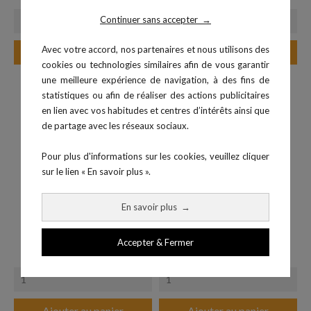
Continuer sans accepter
→
Avec votre accord, nos partenaires et nous utilisons des
Ajouter au panier
Ajouter au panier
cookies ou technologies similaires afin de vous garantir
une meilleure expérience de navigation, à des fins de
-50%
statistiques ou afin de réaliser des actions publicitaires
en lien avec vos habitudes et centres d’intérêts ainsi que
de partage avec les réseaux sociaux.
Pour plus d'informations sur les cookies, veuillez cliquer
sur le lien « En savoir plus ».
En savoir plus
→
Slam Ball 15 kg
Elastique double avec...
Accepter & Fermer
Prix
Prix
Prix de base
46,99 €
16,45 €
32,90 €
Ajouter au panier
Ajouter au panier