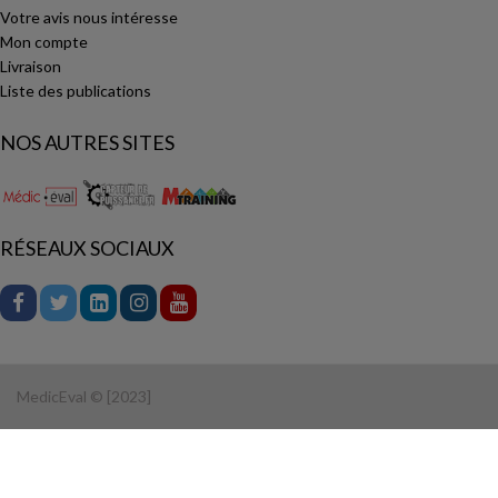
Votre avis nous intéresse
Mon compte
Livraison
Liste des publications
NOS AUTRES SITES
RÉSEAUX SOCIAUX
MedicEval © [2023]