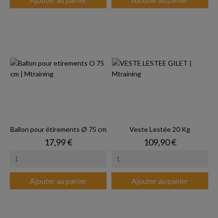
Ballon pour étirements Ø 75 cm
Veste Lestée 20 Kg
Prix
Prix
17,99 €
109,90 €
Ajouter au panier
Ajouter au panier