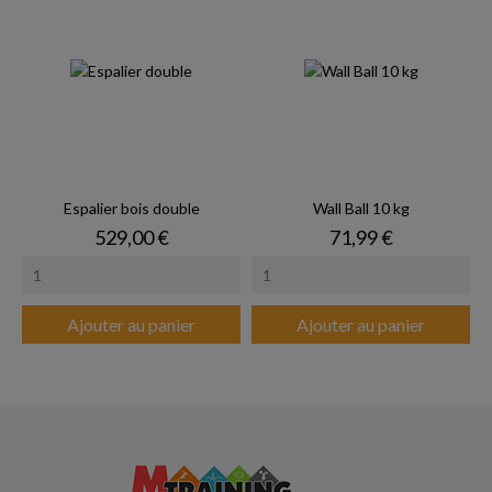
Espalier bois double
Wall Ball 10 kg
Prix
Prix
529,00 €
71,99 €
Ajouter au panier
Ajouter au panier