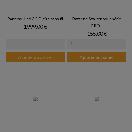
Panneau Led 3.5 Digits sans fil
Batterie Stalker pour série
Prix
1 999,00 €
PRO...
Prix
155,00 €
Ajouter au panier
Ajouter au panier