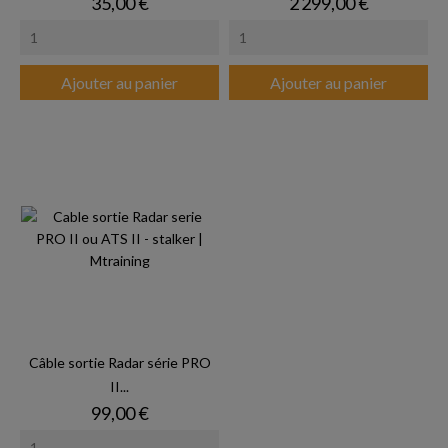
Prix
Prix
35,00 €
2 299,00 €
Ajouter au panier
Ajouter au panier
Câble sortie Radar série PRO
II...
Prix
99,00 €