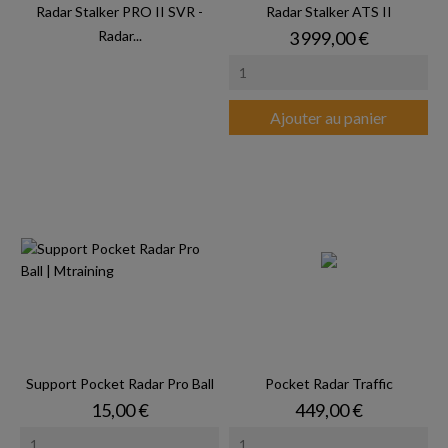
Radar Stalker PRO II SVR -
Radar Stalker ATS II
Prix
Radar...
3 999,00 €
Ajouter au panier
Support Pocket Radar Pro Ball
Pocket Radar Traffic
Prix
Prix
15,00 €
449,00 €