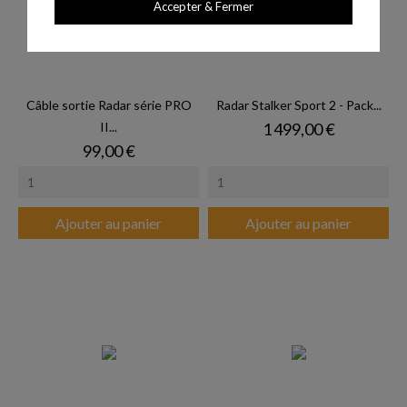
Accepter & Fermer
Câble sortie Radar série PRO
Radar Stalker Sport 2 - Pack...
Prix
II...
1 499,00 €
Prix
99,00 €
Ajouter au panier
Ajouter au panier