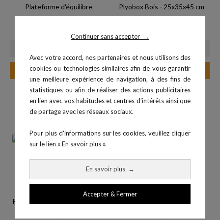
Plateforme d'équilibre
Plyobox Bois - 25x35x45 cm
Prix
gonflable...
64,99 €
Prix
149,00 €
Continuer sans accepter
→
Avec votre accord, nos partenaires et nous utilisons des
cookies ou technologies similaires afin de vous garantir
Ajouter au panier
Ajouter au panier
une meilleure expérience de navigation, à des fins de
statistiques ou afin de réaliser des actions publicitaires
en lien avec vos habitudes et centres d’intérêts ainsi que
de partage avec les réseaux sociaux.
Pour plus d'informations sur les cookies, veuillez cliquer
sur le lien « En savoir plus ».
En savoir plus
→
Accepter & Fermer
Plyobox Bois - 40x50x60 cm -...
Set plyobox mousse 4 blocs
Prix
Prix
164,90 €
599,98 €