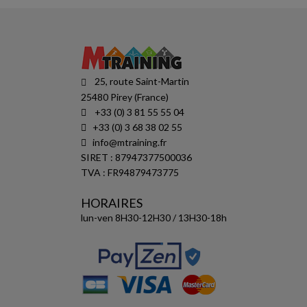
25, route Saint-Martin
25480 Pirey (France)
+33 (0) 3 81 55 55 04
+33 (0) 3 68 38 02 55
info@mtraining.fr
SIRET : 87947377500036
TVA : FR94879473775
HORAIRES
lun-ven 8H30-12H30 / 13H30-18h