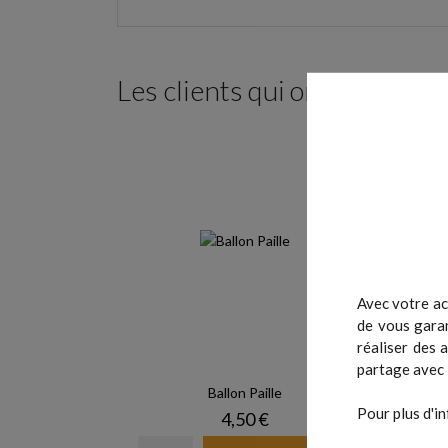
Les clients qui ont acheté c
Avec votre ac
de vous garan
réaliser des 
partage avec 
Ballon Paille
Pour plus d'in
Prix
4,50 €