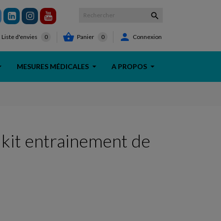



Panier
0
Connexion
Liste d'envies
0
MESURES MÉDICALES
A PROPOS
 kit entrainement de