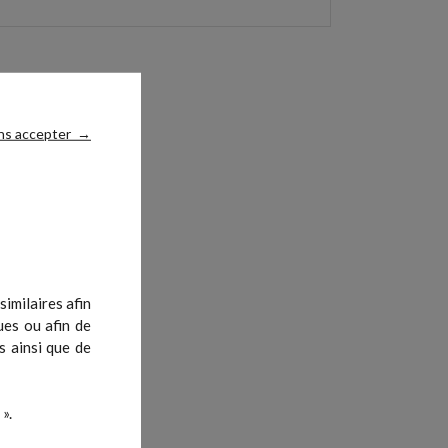
ns accepter
→
imilaires afin
ues ou afin de
s ainsi que de
ion
».
ase