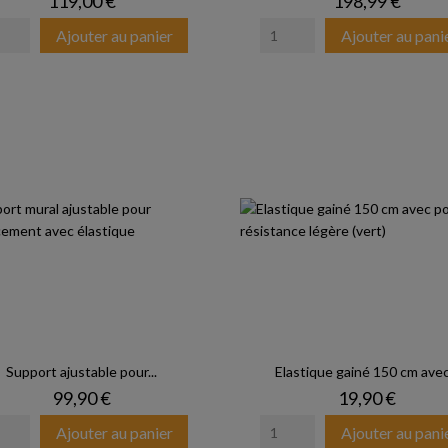
Prix
Prix
119,00 €
198,99 €
Ajouter au panier
Ajouter au pani
Support ajustable pour...
Elastique gainé 150 cm avec.
Prix
Prix
99,90 €
19,90 €
Ajouter au panier
Ajouter au pani