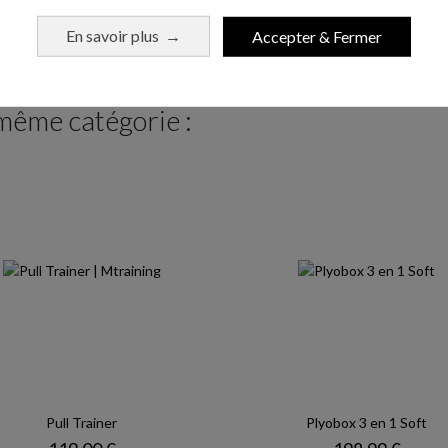
Ajouter au panier
Ajouter au pani
En savoir plus
Accepter & Fermer
→
 même catégorie :
Pull Trainer
Plyobox 3 en 1 Soft