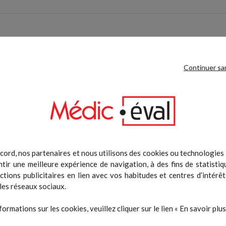
e produit ont également acheté :
Continuer sa
-25%
cord, nos partenaires et nous utilisons des cookies ou technologies s
tir une meilleure expérience de navigation, à des fins de statistiq
actions publicitaires en lien avec vos habitudes et centres d’intérêt
les réseaux sociaux.
Plyobox 3 en 1 - Bois/EVA
Kit entrainement de suspens
formations sur les cookies, veuillez cliquer sur le lien « En savoir plus 
Prix
Prix
Prix de b
219,99 €
33,75 €
45,00 €