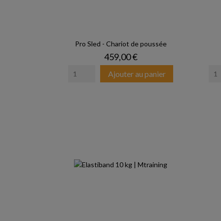
Pro Sled - Chariot de poussée
Prix
459,00 €
Ajouter au panier