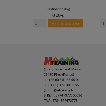
Elastiband 10 kg
Prix
0,00 €
Ajouter au panier
25, route Saint-Martin
25480 Pirey (France)
+33 (0) 3 81 55 55 04
+33 (0) 3 68 38 02 55
info@mtraining.fr
SIRET : 87947377500036
TVA : FR94879473775