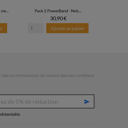
cm...
Pack 2 PowerBand - Noir,...
Prix
30,90 €
er
Ajouter au panier
cela nos informations de contact dans les conditions

nfidentialité
.