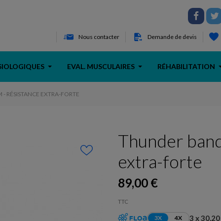
Nous contacter
Demande de devis
SIOLOGIQUES
EVAL. MUSCULAIRES
RÉHABILITATION
 - RÉSISTANCE EXTRA-FORTE
Thunder band
extra-forte
89,00 €
TTC
3 x 30,20
3X
4X