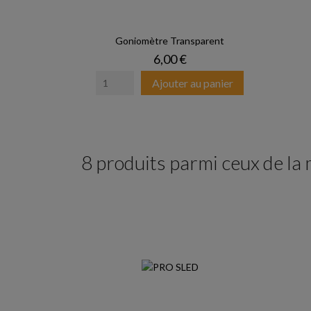
Goniomètre Transparent
Prix
6,00 €
Ajouter au panier
8 produits parmi ceux de la