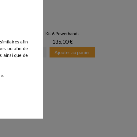
..
Kit 6 Powerbands
Prix
135,00 €
imilaires afin
ues ou afin de
er
Ajouter au panier
s ainsi que de
».