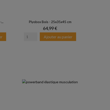
...
Plyobox Bois - 25x35x45 cm
Prix
64,99 €
er
Ajouter au panier