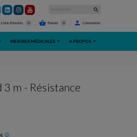



Panier
0
Connexion
Liste d'envies
0
MESURES MÉDICALES
A PROPOS
 3 m - Résistance
 €