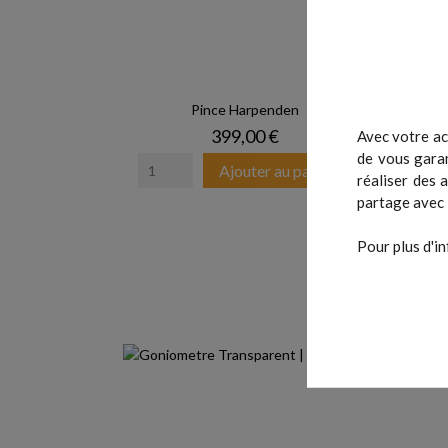
Pince Harpenden
K
Prix
399,00 €
Avec votre ac
de vous garan
Ajouter au panier
réaliser des 
partage avec 
Pour plus d'in