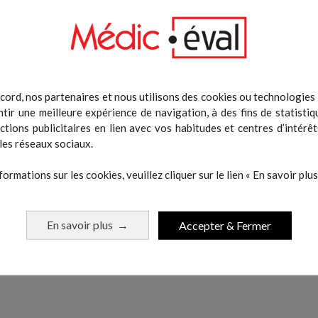
it de 5 Bandes Elastiques...
Pack 2 PowerBand - Rouge,.
Prix
Prix
14,90 €
18,90 €
cord, nos partenaires et nous utilisons des cookies ou technologies s
tir une meilleure expérience de navigation, à des fins de statistiq
Ajouter au panier
Ajouter au pani
actions publicitaires en lien avec vos habitudes et centres d’intérêt
les réseaux sociaux.
formations sur les cookies, veuillez cliquer sur le lien « En savoir plus 
En savoir plus
Accepter & Fermer
→