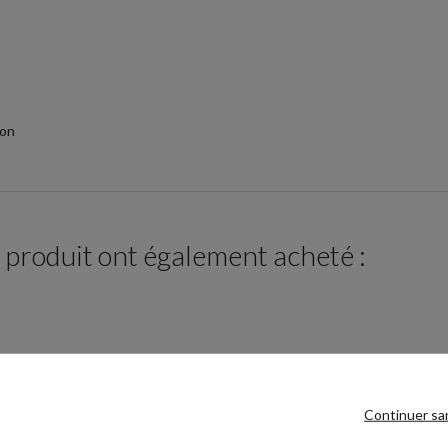
ion
e produit ont également acheté :
Continuer sa