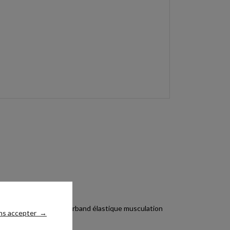
ns accepter
→