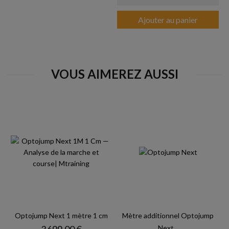
Ajouter au panier
VOUS AIMEREZ AUSSI
Optojump Next 1 mètre 1 cm
Mètre additionnel Optojump
Prix
Next...