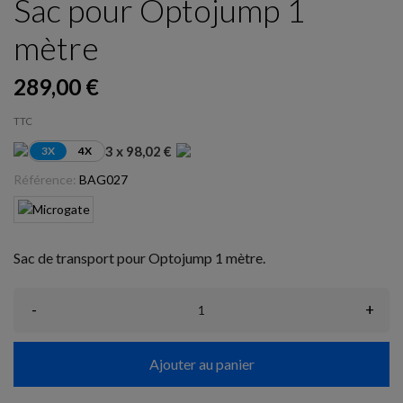
Sac pour Optojump 1
mètre
289,00 €
TTC
3 x 98,02 €
3X
4X
Référence:
BAG027
Sac de transport pour Optojump 1 mètre.
-
+
Ajouter au panier