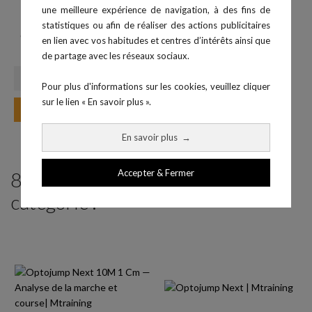
une meilleure expérience de navigation, à des fins de
statistiques ou afin de réaliser des actions publicitaires
Optojump Next 1 mètre 1 cm
en lien avec vos habitudes et centres d’intérêts ainsi que
Prix
3 699,00 €
de partage avec les réseaux sociaux.
Pour plus d'informations sur les cookies, veuillez cliquer
sur le lien « En savoir plus ».
Ajouter au panier
En savoir plus
→
Accepter & Fermer
8 produits parmi ceux de la même
catégorie :