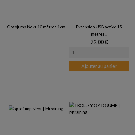
Optojump Next 10 mètres 1cm
Extension USB active 15
mètres...
Prix
79,00 €
Ajouter au panier