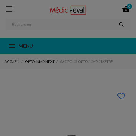
0


MENU
ACCUEIL
OPTOJUMP NEXT
SAC POUR OPTOJUMP 1 MÈTRE