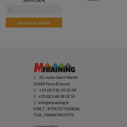
3 699,00 €
Ajouter au panier
25, route Saint-Martin
25480 Pirey (France)
+33 (0) 3 81 55 55 04
+33 (0) 3 68 38 02 55
info@mtraining.fr
SIRET : 87947377500036
TVA : FR94879473775