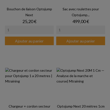
Bouchon de liaison Optojump
Sac avec roulettes pour
Next
Optojump...
Prix
Prix
25,20 €
499,00 €
Ajouter au panier
Ajouter au panier
Chargeur + cordon secteur
Optojump Next 20 mètres 1cm