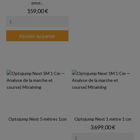
pour...
Prix
159,00 €
Ajouter au panier
Optojump Next 5 mètres 1cm
Optojump Next 1 mètre 1 cm
Prix
3 699,00 €