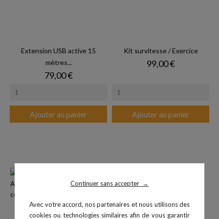
Extension USB active 15
Kit survitesse / Exercice
Prix
mètres...
99,00 €
Prix
79,00 €
Ajouter au panier
Ajouter au panier
Continuer sans accepter
→
Avec votre accord, nos partenaires et nous utilisons des
cookies ou technologies similaires afin de vous garantir