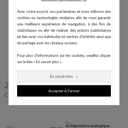
Capacité : jusqu'à 50×0,05 lbf / 250×0,2 N
Mesure seuil ET tolérance à la douleur
Avec votre accord, nos partenaires et nous utilisons des
Batterie NiMH rechargeable — autonomie 20h
cookies ou technologies similaires afin de vous garantir
Dimensions : 13×7×3 cm — Poids : 225 g
une meilleure expérience de navigation, à des fins de
statistiques ou afin de réaliser des actions publicitaires
Accessoires inclus
en lien avec vos habitudes et centres d’intérêts ainsi que
Embout 1 cm² — 2 piles NiMH + chargeur
de partage avec les réseaux sociaux.
Certificat calibration NIST
Pour plus d'informations sur les cookies, veuillez cliquer
sur le lien « En savoir plus ».
En savoir plus
→
2 produits parmi ceux de la même
Accepter & Fermer
catégorie :