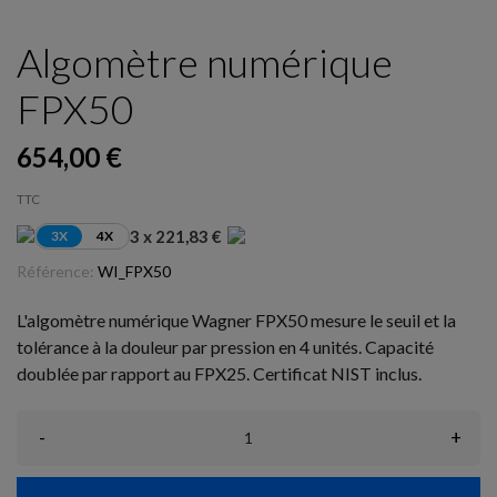
Algomètre numérique
FPX50
654,00 €
TTC
3 x 221,83 €
3X
4X
Référence:
WI_FPX50
L'algomètre numérique Wagner FPX50 mesure le seuil et la
tolérance à la douleur par pression en 4 unités. Capacité
doublée par rapport au FPX25. Certificat NIST inclus.
-
+