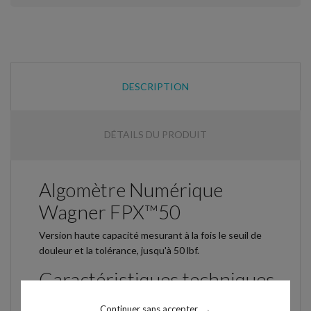
DESCRIPTION
DÉTAILS DU PRODUIT
Algomètre Numérique
Wagner FPX™50
Version haute capacité mesurant à la fois le seuil de
douleur et la tolérance, jusqu'à 50 lbf.
Caractéristiques techniques
Unités : lbf / N / kgf / ozf
Continuer sans accepter
→