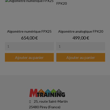
Algomètre numérique FPX25
Algomètre analogique FPK20
Prix
Prix
654,00 €
499,00 €
Ajouter au panier
Ajouter au panier
25, route Saint-Martin
25480 Pirey (France)