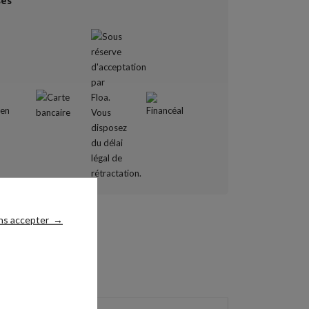
sés
ns accepter
→