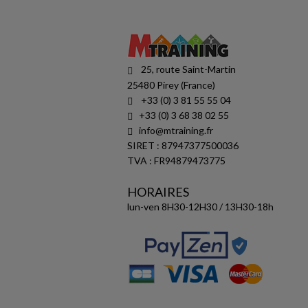
25, route Saint-Martin
25480 Pirey (France)
+33 (0) 3 81 55 55 04
+33 (0) 3 68 38 02 55
info@mtraining.fr
SIRET : 87947377500036
TVA : FR94879473775
HORAIRES
lun-ven 8H30-12H30 / 13H30-18h