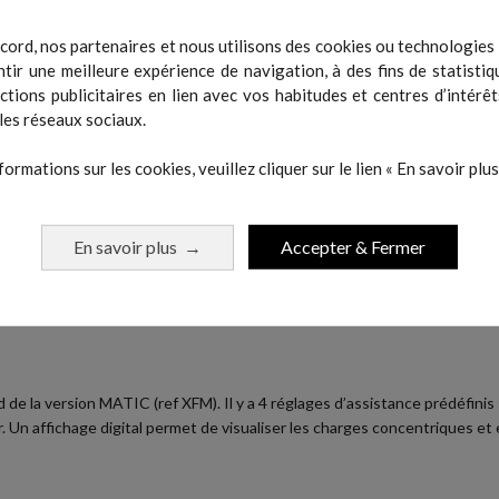
cord, nos partenaires et nous utilisons des cookies ou technologies s
tir une meilleure expérience de navigation, à des fins de statistiq
actions publicitaires en lien avec vos habitudes et centres d’intérêt
les réseaux sociaux.
formations sur les cookies, veuillez cliquer sur le lien « En savoir plus 
ée de 30% par rapport à l’entraînement classique. Ce travail, bien connu 
En savoir plus
Accepter & Fermer
→
t tous les pratiquants qui souhaitent optimiser le renforcement des grou
 la version MATIC (ref XFM). Il y a 4 réglages d’assistance prédéfinis : 
 Un affichage digital permet de visualiser les charges concentriques et 