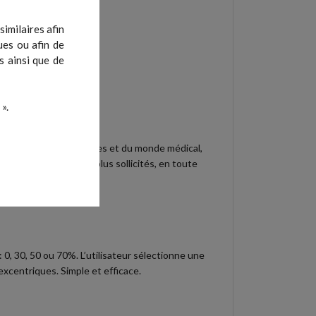
imilaires afin
ues ou afin de
s ainsi que de
».
des préparateurs physiques et du monde médical,
pes musculaires les plus sollicités, en toute
0, 30, 50 ou 70%. L’utilisateur sélectionne une
excentriques. Simple et efficace.