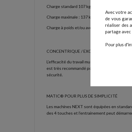
Charge standard 107 kg.
Avec votre ac
Charge maximale : 137 kg.
de vous garan
réaliser des 
Charge à poids et/ou avec assistance.
partage avec 
Pour plus d'in
CONCENTRIQUE / EXCENTRIQUE
L’efficacité du travail musculaire est amélior
est très recommandé pour les grands sportifs e
sécurité.
MATIC® POUR PLUS DE SIMPLICITÉ
Les machines NEXT sont équipées en standard de
des 4 touches et l’entrainement peut démarrer.