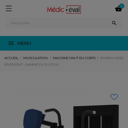
0


MENU
ACCUEIL
MUSCULATION
MACHINE HAUT DU CORPS
ROWING ASSIS
DIVERGENT - GAMME EVOLUTION