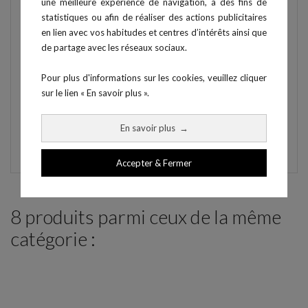
une meilleure expérience de navigation, à des fins de
répondent à des exigences élevées en termes
statistiques ou afin de réaliser des actions publicitaires
biomécaniques. Les charges peuvent être augmentées
en lien avec vos habitudes et centres d’intérêts ainsi que
pour répondre aux attentes des pratiquants les plus
de partage avec les réseaux sociaux.
avertis.
Choix
Pour plus d'informations sur les cookies, veuillez cliquer
sur le lien « En savoir plus ».
En option, possibilité de choisir des couleurs différentes
de selleries (Kara Saphir en standard), et de demander à
En savoir plus
→
ce que les selleries soient brodées avec vos logos.
Accepter & Fermer
8 produits parmi ceux de la même
catégorie :