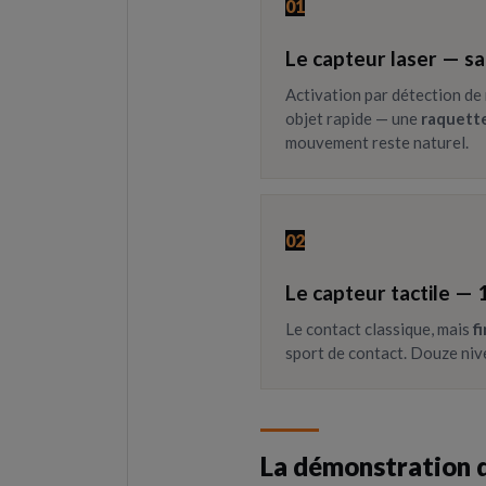
01
Le capteur laser — sa
Activation par détection d
objet rapide — une
raquette
mouvement reste naturel.
02
Le capteur tactile — 
Le contact classique, mais
f
sport de contact. Douze nive
La démonstration d