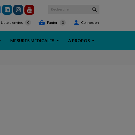



Panier
0
Connexion
Liste d'envies
0
MESURES MÉDICALES
A PROPOS