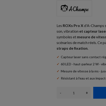
Les
ROXs Pro X
d'A-Champs son
son, vibration
et capteur lase
symboles et
mesure de vitess
scénarios de match réels. Ce p
straps de fixation
.
✓
Capteur laser sans contact rég
✓
60 LED · haut-parleur 2 W · vib
✓
Mesure de vitesse à la ms · ju
✓
Résistant à l'eau et aux impact
-
+