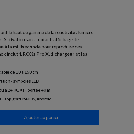
t le haut de gamme de la réactivité : lumière,
r
. Activation sans contact, affichage de
e à la milliseconde
pour reproduire des
ack inclut
1 ROXs Pro X, 1 chargeur et les
lable de 10 à 150 cm
ration · symboles LED
squ'à 24 ROXs · portée 40 m
s · app gratuite iOS/Android
Ajouter au panier