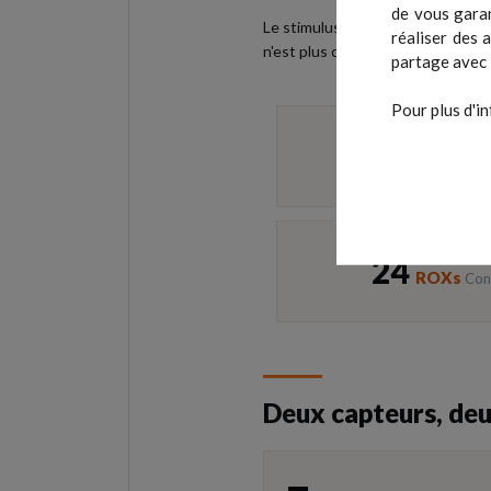
de vous garan
Le stimulus tombe au hasard ; l'at
réaliser des 
n'est plus contraint par la néces
partage avec 
Pour plus d'in
Laser
10–150
24
ROXs
Con
Deux capteurs, deu