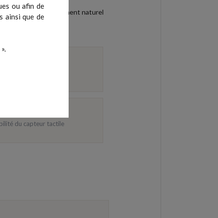
ues ou afin de
ns contact
: le mouvement naturel
s ainsi que de
».
aut-parleur 2 W
bilité du capteur tactile