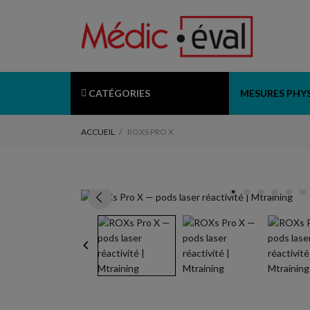
CATÉGORIES
MESURES PHY
ACCUEIL
ROXS PRO X
keyboard_arrow_left