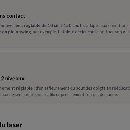
ns contact
e mouvement,
réglable de 10 cm à 150 cm
. Il s'adapte aux condition
 en plein swing
, par exemple. L'athlète déclenche le pod par son gest
12 niveaux
inement réglable
: d'un effleurement du bout des doigts en rééducat
aux de sensibilité pour calibrer précisément l'effort demandé.
u laser