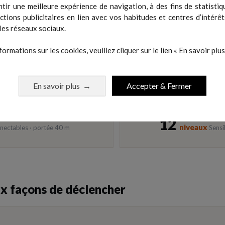
tir une meilleure expérience de navigation, à des fins de statistiq
hlète lit, choisit et exécute. Avec le
capteur laser
, l'activation se fait
sa
actions publicitaires en lien avec vos habitudes et centres d’intérêt
sité de toucher le pod. On se rapproche encore du geste réel.
les réseaux sociaux.
formations sur les cookies, veuillez cliquer sur le lien « En savoir plus 
60
 cm
LED
Activation sans contact
+ h
En savoir plus
Accepter & Fermer
→
12
niveaux
nectables · portée 40 m
Sensi
x façons de déclencher