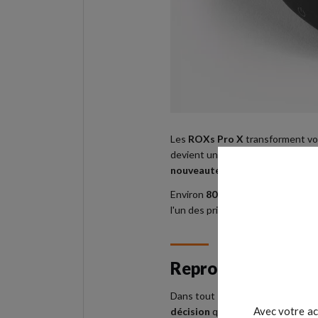
Les
ROXs Pro X
transforment vos 
devient une
interaction engage
nouveauté du laser
.
Environ
80 % de l'information se
l'un des principaux leviers de la 
Reproduire le vrai
Dans tout sport de duel ou d'opp
Avec votre ac
décision
qu'il en tire. C'est cett