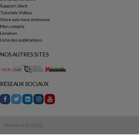
Support client
Tutoriels Vidéos
Votre avis nous intéresse
Mon compte
Livraison
Liste des publications
NOS AUTRES SITES
RÉSEAUX SOCIAUX
MedicEval © [2023]