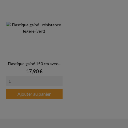
Elastique gainé 150 cm avec...
Prix
17,90 €
Ajouter au panier