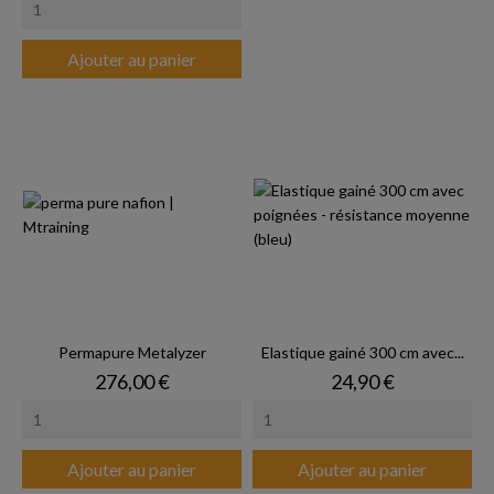
Ajouter au panier
Permapure Metalyzer
Elastique gainé 300 cm avec...
Prix
Prix
276,00 €
24,90 €
Ajouter au panier
Ajouter au panier