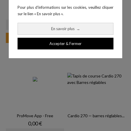
chrono
Pour plus d'informations sur les cookies, veuillez cliquer
Prix
sur le lien « En savoir plus ».
3 399,00 €
En savoir plus
→
Ajouter au panier
Accepter & Fermer
ProMove App - Free
Cardio 270 — barres réglables...
Prix
0,00 €