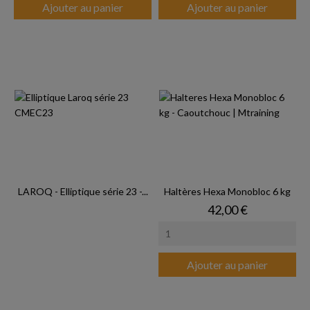
Ajouter au panier
Ajouter au panier
LAROQ - Elliptique série 23 -...
Haltères Hexa Monobloc 6 kg
Prix
42,00 €
Ajouter au panier