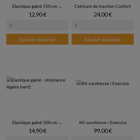
Elastique gainé 150 cm -...
Ceinture de traction Confort
Prix
Prix
12,90 €
24,00 €
Ajouter au panier
Ajouter au panier
Elastique gainé 300 cm -...
Kit survitesse / Exercice
Prix
Prix
14,90 €
99,00 €