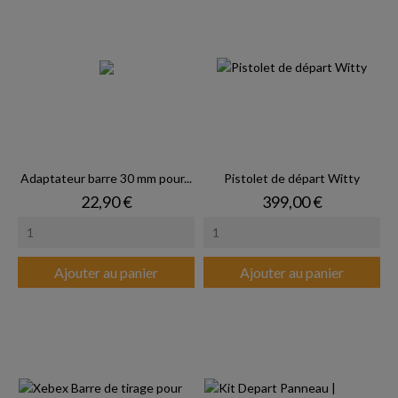
Adaptateur barre 30 mm pour...
Pistolet de départ Witty
Prix
Prix
22,90 €
399,00 €
Ajouter au panier
Ajouter au panier