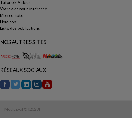
Tutoriels Vidéos
Votre avis nous intéresse
Mon compte
Livraison
Liste des publications
NOS AUTRES SITES
RÉSEAUX SOCIAUX
MedicEval © [2023]