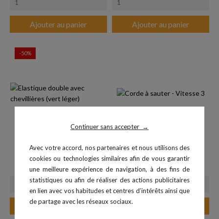
Ajouter au panier
Ajouter au panier
-50%
Continuer sans accepter
→
Avec votre accord, nos partenaires et nous utilisons des
Elastique double avec...
Corde à sauter - Vitesse 3
cookies ou technologies similaires afin de vous garantir
Prix
Prix de base
Prix
16,45 €
3,80 €
32,90 €
une meilleure expérience de navigation, à des fins de
statistiques ou afin de réaliser des actions publicitaires
en lien avec vos habitudes et centres d’intérêts ainsi que
de partage avec les réseaux sociaux.
Ajouter au panier
Ajouter au panier