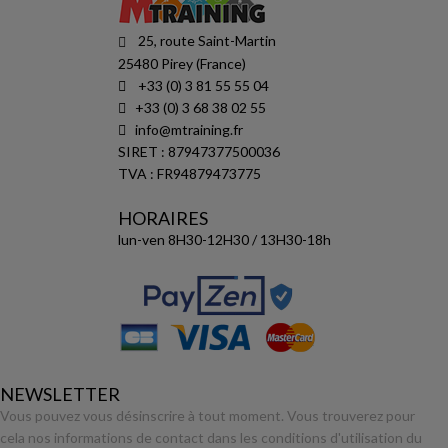
25, route Saint-Martin
25480 Pirey (France)
+33 (0) 3 81 55 55 04
+33 (0) 3 68 38 02 55
info@mtraining.fr
SIRET : 87947377500036
TVA : FR94879473775
HORAIRES
lun-ven 8H30-12H30 / 13H30-18h
NEWSLETTER
Vous pouvez vous désinscrire à tout moment. Vous trouverez pour
cela nos informations de contact dans les conditions d'utilisation du