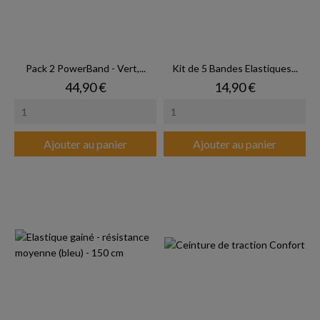
Pack 2 PowerBand - Vert,...
Kit de 5 Bandes Elastiques...
Prix
Prix
44,90 €
14,90 €
Ajouter au panier
Ajouter au panier