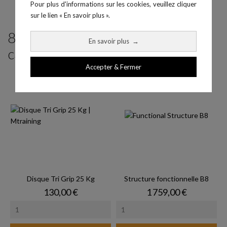
Pour plus d'informations sur les cookies, veuillez cliquer
sur le lien « En savoir plus ».
8 produits parmi ceux de la même
En savoir plus
→
catégorie :
Accepter & Fermer
Disque Tri Grip 25 Kg
Structure fonctionnelle B8
Prix
Prix
130,00 €
1 759,00 €