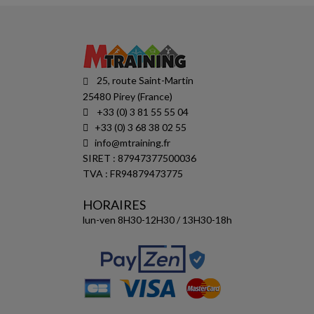
25, route Saint-Martin
25480 Pirey (France)
+33 (0) 3 81 55 55 04
+33 (0) 3 68 38 02 55
info@mtraining.fr
SIRET : 87947377500036
TVA : FR94879473775
HORAIRES
lun-ven 8H30-12H30 / 13H30-18h