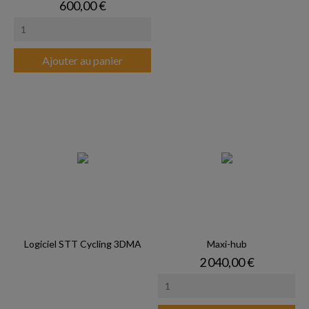
Prix
600,00 €
Ajouter au panier
Logiciel STT Cycling 3DMA
Maxi-hub
Prix
2 040,00 €