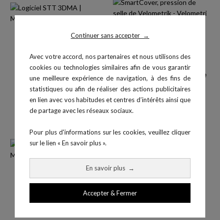
Continuer sans accepter
→
Avec votre accord, nos partenaires et nous utilisons des
cookies ou technologies similaires afin de vous garantir
Logiciel STT 3DMA
SmartCover, pression de selle
une meilleure expérience de navigation, à des fins de
de...
statistiques ou afin de réaliser des actions publicitaires
en lien avec vos habitudes et centres d’intérêts ainsi que
de partage avec les réseaux sociaux.
Pour plus d'informations sur les cookies, veuillez cliquer
sur le lien « En savoir plus ».
En savoir plus
→
Accepter & Fermer
Logiciel Mooky Center
Package STT Cycling 2DMA