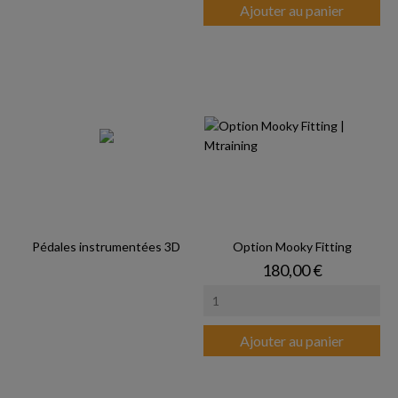
Ajouter au panier
Pédales instrumentées 3D
Option Mooky Fitting
Prix
180,00 €
Ajouter au panier