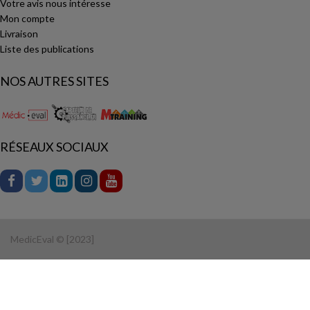
Votre avis nous intéresse
Mon compte
Livraison
Liste des publications
NOS AUTRES SITES
RÉSEAUX SOCIAUX
MedicEval © [2023]