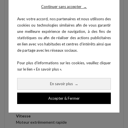
Fonctionnalités
Continuer sans accepter
→
Avec votre accord, nos partenaires et nous utilisons des
Contre la montre
cookies ou technologies similaires afin de vous garantir
Conçu pour les essais
une meilleure expérience de navigation, à des fins de
contre la montre / ouverts
statistiques ou afin de réaliser des actions publicitaires
en lien avec vos habitudes et centres d’intérêts ainsi que
Contrôles
de partage avec les réseaux sociaux.
Contrôle de la charge de
travail à partir de barres ou
Pour plus d'informations sur les cookies, veuillez cliquer
d’un PC/ECG - Contrôle de
sur le lien « En savoir plus ».
la puissance indépendant et
dépendant de la vitesse
En savoir plus
→
Positionnement
Cadre parfaitement ajusté pour
Accepter & Fermer
une véritable position de
cyclisme
Vitesse
Moteur extrêmement rapide