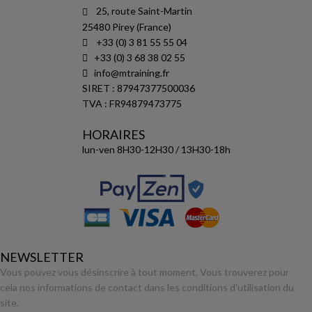
25, route Saint-Martin
25480 Pirey (France)
+33 (0) 3 81 55 55 04
+33 (0) 3 68 38 02 55
info@mtraining.fr
SIRET : 87947377500036
TVA : FR94879473775
HORAIRES
lun-ven 8H30-12H30 / 13H30-18h
NEWSLETTER
Vous pouvez vous désinscrire à tout moment. Vous trouverez pour
cela nos informations de contact dans les conditions d'utilisation du
site.