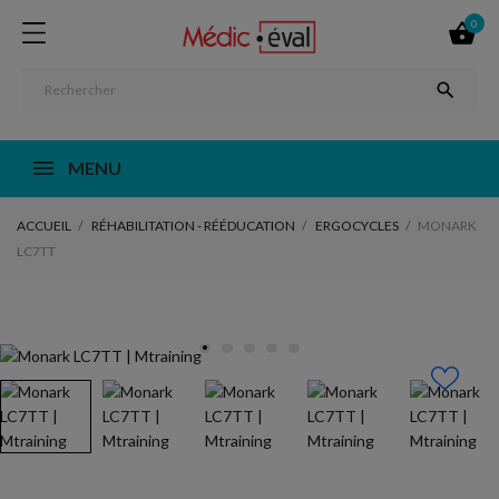
0


MENU
ACCUEIL
RÉHABILITATION - RÉÉDUCATION
ERGOCYCLES
MONARK
LC7TT