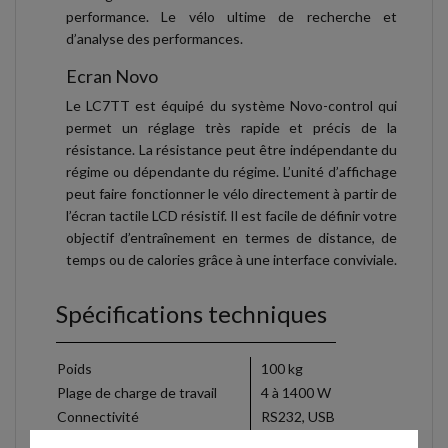
performance. Le vélo ultime de recherche et
d’analyse des performances.
Ecran Novo
Le LC7TT est équipé du système Novo-control qui
permet un réglage très rapide et précis de la
résistance. La résistance peut être indépendante du
régime ou dépendante du régime. L’unité d’affichage
peut faire fonctionner le vélo directement à partir de
l’écran tactile LCD résistif. Il est facile de définir votre
objectif d’entraînement en termes de distance, de
temps ou de calories grâce à une interface conviviale.
Spécifications techniques
Poids
100 kg
Plage de charge de travail
4 à 1400 W
Connectivité
RS232, USB
Poids maximum de l'utilisateur
180 kg