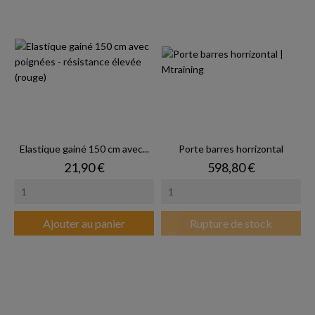
Elastique gainé 150 cm avec...
Porte barres horrizontal
Prix
Prix
21,90 €
598,80 €
Ajouter au panier
Rupture de stock