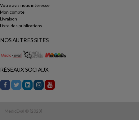
Votre avis nous intéresse
Mon compte
Livraison
Liste des publications
NOS AUTRES SITES
RÉSEAUX SOCIAUX
MedicEval © [2023]