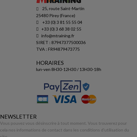
25, route Saint-Martin
25480 Pirey (France)
+33 (0) 3 81 55 55 04
+33 (0) 3 68 38 02 55
info@mtraining.fr
SIRET : 87947377500036
TVA : FR94879473775
HORAIRES
lun-ven 8H30-12H30 / 13H30-18h
NEWSLETTER
Vous pouvez vous désinscrire à tout moment. Vous trouverez pour
cela nos informations de contact dans les conditions d'utilisation du
site.