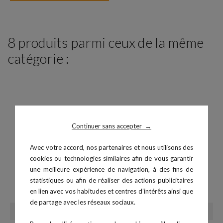
8 produits parmi ceux de la même
catégorie :
Continuer sans accepter
→
Avec votre accord, nos partenaires et nous utilisons des
cookies ou technologies similaires afin de vous garantir
une meilleure expérience de navigation, à des fins de
statistiques ou afin de réaliser des actions publicitaires
Plyobox 3 en 1 Soft
Plyobox mousse 15 cm
en lien avec vos habitudes et centres d’intérêts ainsi que
Prix
Prix
198,99 €
69,99 €
de partage avec les réseaux sociaux.