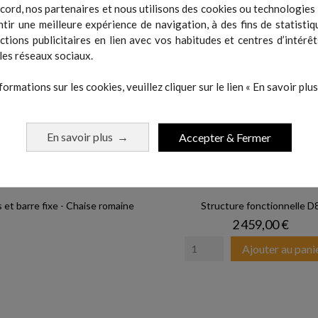
cord, nos partenaires et nous utilisons des cookies ou technologies s
tir une meilleure expérience de navigation, à des fins de statistiq
actions publicitaires en lien avec vos habitudes et centres d’intérêt
les réseaux sociaux.
formations sur les cookies, veuillez cliquer sur le lien « En savoir plus 
En savoir plus
Accepter & Fermer
→
 et barre fixe - Chaise romaine
Structure fonctionnelle D
Prix
2 459,00 €
Ajouter au pani