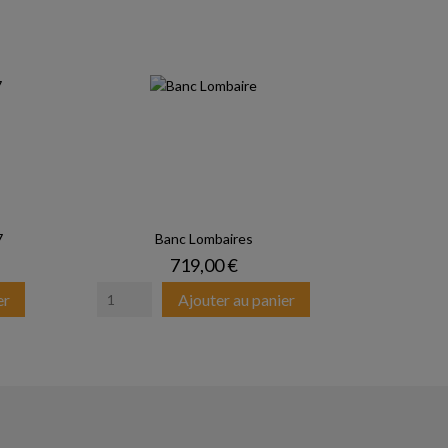
7
Banc Lombaires
Prix
719,00 €
er
Ajouter au panier