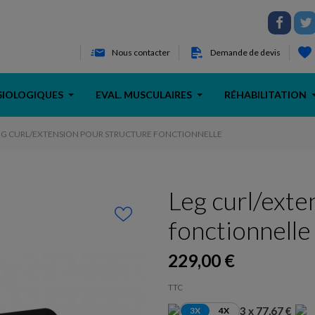
Nous contacter
Demande de devis
SIOLOGIQUES
EVAL. MUSCULAIRES
RÉHABILITATION
EG CURL/EXTENSION POUR STRUCTURE FONCTIONNELLE
Leg curl/exte
fonctionnelle
229,00 €
TTC
3 x 77,67 €
3X
4X