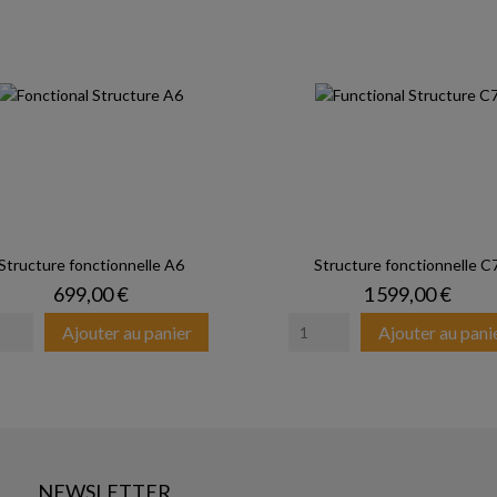
Structure fonctionnelle A6
Structure fonctionnelle C
Prix
Prix
699,00 €
1 599,00 €
Ajouter au panier
Ajouter au pani
NEWSLETTER