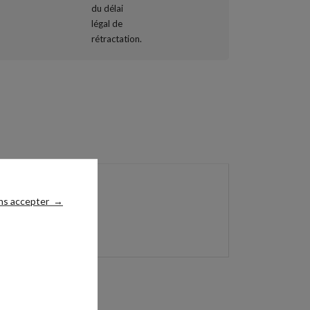
ns accepter
→