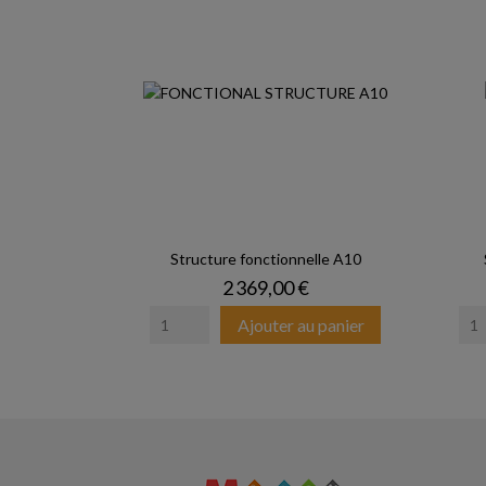
Structure fonctionnelle A10
Prix
2 369,00 €
Ajouter au panier