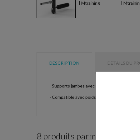
DESCRIPTION
DÉTAILS DU P
- Supports jambes avec mousse rembourrée pour
- Compatible avec poids de musculation de di
8 produits parmi ceux de la