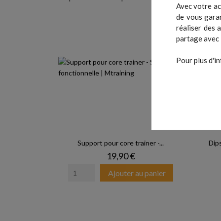
Avec votre ac
de vous garan
réaliser des 
partage avec 
Pour plus d'in
Support pour core trainer -...
Dips
Prix
19,90 €
Ajouter au panier