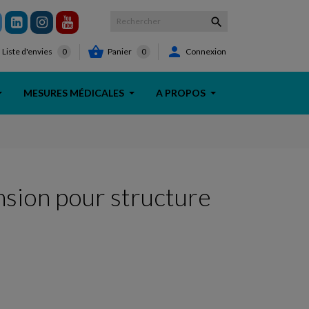



Panier
0
Connexion
Liste d'envies
0
MESURES MÉDICALES
A PROPOS
nsion pour structure