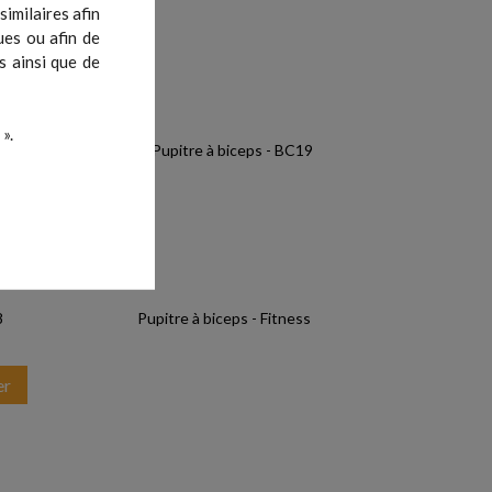
imilaires afin
ues ou afin de
s ainsi que de
».
8
Pupitre à biceps - Fitness
er