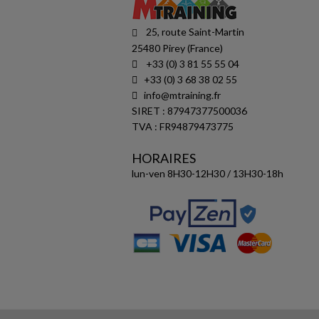
25, route Saint-Martin
25480 Pirey (France)
+33 (0) 3 81 55 55 04
+33 (0) 3 68 38 02 55
info@mtraining.fr
SIRET : 87947377500036
TVA : FR94879473775
HORAIRES
lun-ven 8H30-12H30 / 13H30-18h