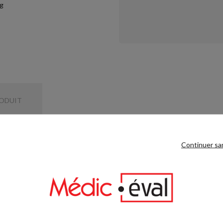
RODUIT
 le confort d'utilisation.
Continuer sa
amètre 50 mm.
 même catégorie :