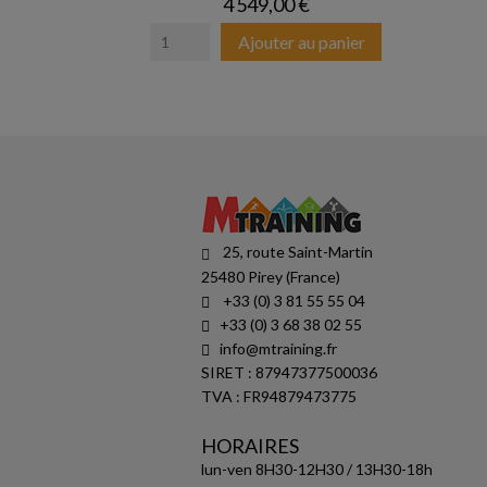
Prix
4 549,00 €
Ajouter au panier
25, route Saint-Martin
25480 Pirey (France)
+33 (0) 3 81 55 55 04
+33 (0) 3 68 38 02 55
info@mtraining.fr
SIRET : 87947377500036
TVA : FR94879473775
HORAIRES
lun-ven 8H30-12H30 / 13H30-18h