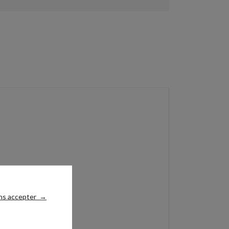
ns accepter
→