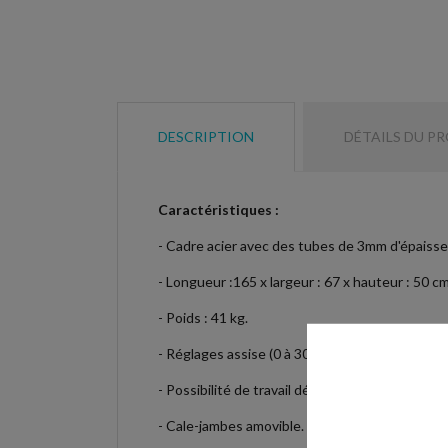
DESCRIPTION
DÉTAILS DU P
Caractéristiques :
- Cadre acier avec des tubes de 3mm d'épaisse
- Longueur :165 x largeur : 67 x hauteur : 50 cm 
- Poids : 41 kg.
- Réglages assise (0 à 30°) et dos (-20 à +90°).
- Possibilité de travail décliné.
- Cale-jambes amovible.