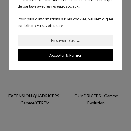
de partage avec les réseaux sociaux.
ROTATION DU TORSE -
ADDUCTEURS - Gamme
Pour plus d'informations sur les cookies, veuillez cliquer
Gamme Evolution
Evolution
sur le lien « En savoir plus ».
En savoir plus
→
Accepter & Fermer
EXTENSION QUADRICEPS -
QUADRICEPS - Gamme
Gamme XTREM
Evolution