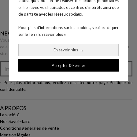
statistiques ou afin de réaliser des actions publicitaires
en lien avec vos habitudes et centres d’intérêts ainsi que
de partage avec les réseaux sociaux.
Pour plus d'informations sur les cookies, veuillez cliquer
NEWSLETTER
sur le lien « En savoir plus ».
Vous pouvez vous désinscrire à tout moment. Vous trouverez pour
cela nos informations de contact dans les conditions d'utilisation du
En savoir plus
→
site.
Accepter & Fermer

- Pour plus d'informations, veuillez consulter notre page
Politique de
confidentialité
.
A PROPOS
La société
Nos Savoir-faire
Conditions générales de vente
Mention légales