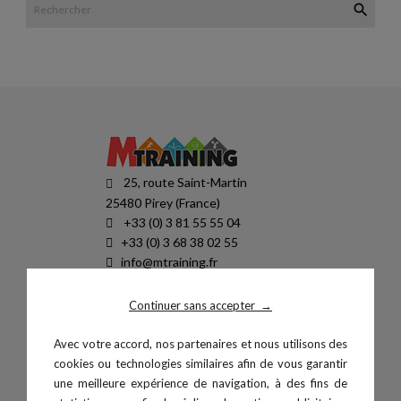

25, route Saint-Martin
25480 Pirey (France)
+33 (0) 3 81 55 55 04
+33 (0) 3 68 38 02 55
info@mtraining.fr
SIRET : 87947377500036
TVA : FR94879473775
Continuer sans accepter
→
HORAIRES
Avec votre accord, nos partenaires et nous utilisons des
lun-ven 8H30-12H30 / 13H30-18h
cookies ou technologies similaires afin de vous garantir
une meilleure expérience de navigation, à des fins de