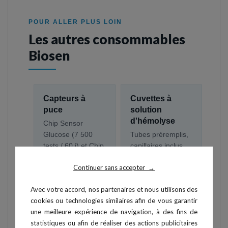
POUR ALLER PLUS LOIN
Les autres consommables
Biosen
Capteurs à
Cuvettes à
puce
solution
d'hémolyse
Chip Sensor
Glucose (7 500
Tubes préremplis,
tests / 60 j) et Chip
capillaires inclus.
Sensor Lactate (6
Sachet de 200 ou
Continuer sans accepter
000 tests / 50 j).
pack de 1 000.
→
Avec votre accord, nos partenaires et nous utilisons des
cookies ou technologies similaires afin de vous garantir
Multistandard
Service box
une meilleure expérience de navigation, à des fins de
12 mmol/L · Kit
Biosen
statistiques ou afin de réaliser des actions publicitaires
de linéarité
Pièces d'entretien