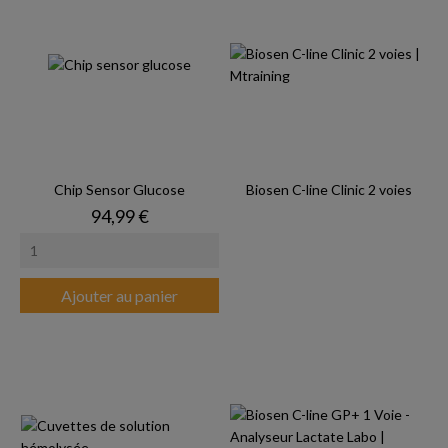
Chip Sensor Glucose
Biosen C-line Clinic 2 voies
Prix
94,99 €
Ajouter au panier