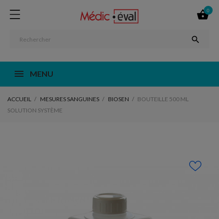
0


MENU
ACCUEIL
MESURES SANGUINES
BIOSEN
BOUTEILLE 500 ML
SOLUTION SYSTÈME