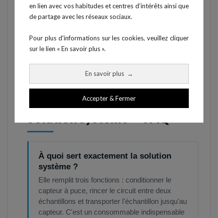
en lien avec vos habitudes et centres d’intérêts ainsi que
Calibration
périodique :
de partage avec les réseaux sociaux.
automatique et
échangeur, tube
contrôle de la
de pompe, canule.
Pour plus d'informations sur les cookies, veuillez cliquer
linéarité des
sur le lien « En savoir plus ».
capteurs (2-7-18
mmol/L).
En savoir plus
→
Accepter & Fermer
QUESTIONS FRÉQUENTES
Solution système — FAQ
À quoi sert exactement la solution
système ?
Elle remplit trois fonctions : conditionner le
capteur à puce, rincer le circuit entre deux
échantillons et transporter l'échantillon jusqu'au
capteur. C'est un consommable indispensable