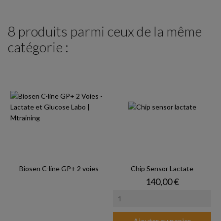
8 produits parmi ceux de la même
catégorie :
Biosen C-line GP+ 2 voies
Chip Sensor Lactate
Prix
140,00 €
Ajouter au panier