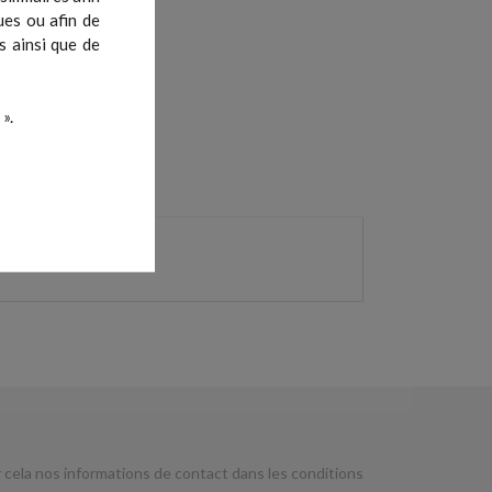
ues ou afin de
s ainsi que de
».
cela nos informations de contact dans les conditions