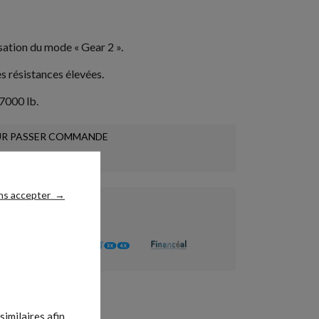
isation du mode « Gear 2 ».
s résistances élevées.
 7000 lb.
R PASSER COMMANDE
CONTACTEZ NOUS
ns accepter
→
sés
imilaires afin