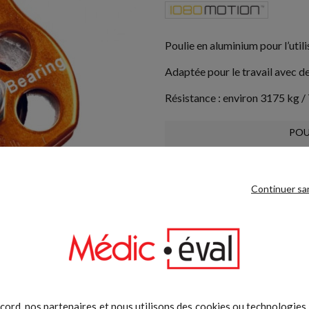
Poulie en aluminium pour l’util
Adaptée pour le travail avec de
Résistance : environ 3175 kg /
POU
Continuer sa
Moyens de paiement sécuri
cord, nos partenaires et nous utilisons des cookies ou technologies s