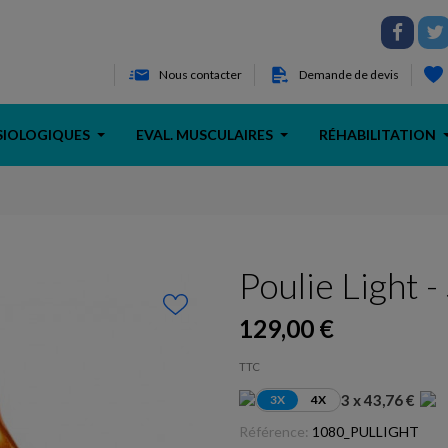
Nous contacter
Demande de devis
SIOLOGIQUES
EVAL. MUSCULAIRES
RÉHABILITATION
Poulie Light -
129,00 €
TTC
3 x 43,76 €
3X
4X
Référence:
1080_PULLIGHT