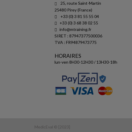
25, route Saint-Martin
25480 Pirey (France)
+33 (0) 3 81 55 55 04
+33 (0) 3 68 38 02 55
info@mtraining.fr
SIRET : 87947377500036
TVA : FR94879473775
HORAIRES
lun-ven 8H30-12H30 / 13H30-18h
MedicEval © [2023]