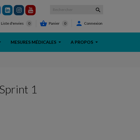



Panier
0
Connexion
Liste d'envies
0
MESURES MÉDICALES
A PROPOS
 Sprint 1